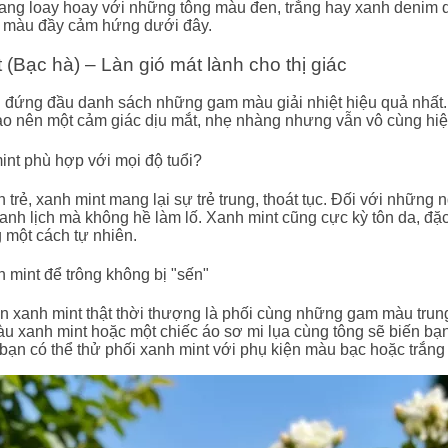
ang loay hoay với những tông màu đen, trắng hay xanh denim 
c màu đầy cảm hứng dưới đây.
 (Bạc hà) – Làn gió mát lành cho thị giác
 đứng đầu danh sách những gam màu giải nhiệt hiệu quả nhất. Sắ
o nên một cảm giác dịu mắt, nhẹ nhàng nhưng vẫn vô cùng hiệ
int phù hợp với mọi độ tuổi?
 trẻ, xanh mint mang lại sự trẻ trung, thoát tục. Đối với những
hanh lịch mà không hề làm lố. Xanh mint cũng cực kỳ tôn da, đặc 
 một cách tự nhiên.
 mint để trông không bị "sến"
ện xanh mint thật thời thượng là phối cùng những gam màu trun
àu xanh mint hoặc một chiếc áo sơ mi lụa cùng tông sẽ biến bạ
bạn có thể thử phối xanh mint với phụ kiện màu bạc hoặc trắng