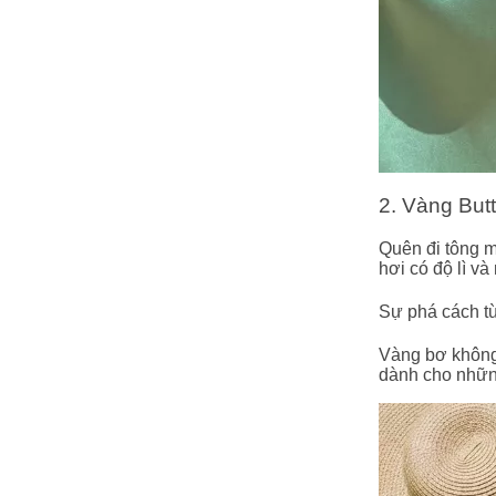
2. Vàng But
Quên đi tông m
hơi có độ lì v
Sự phá cách từ
Vàng bơ không
dành cho những