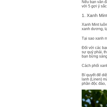
Nếu bạn vẫn đ
với 5 gợi ý sắ
1. Xanh Mint
Xanh Mint luôn
xanh dương, tạ
Tại sao xanh m
Đối với các bạn
sự quý phái, t
bạn bừng sáng
Cách phối xanh
Bí quyết để di
lanh (Linen) m
phần độc đáo, 