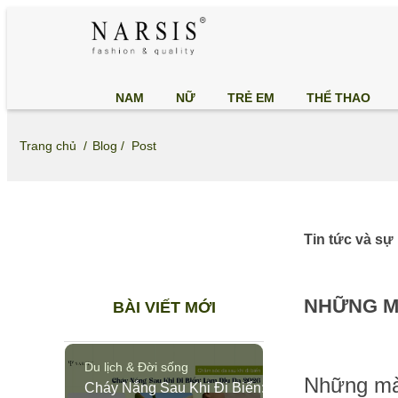
NAM
NỮ
TRẺ EM
THỂ THAO
Trang chủ /
Blog /
Post
Tin tức và sự
NHỮNG MÀ
BÀI VIẾT MỚI
Du lịch & Đời sống
Những màu
Cháy Nắng Sau Khi Đi Biển: Bí