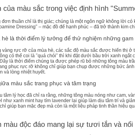
của màu sắc trong việc định hình "Summ
đơn thuần chỉ là thị giác; chúng là một ngôn ngữ không lời c
amine Dressing" – mặc đồ để hạnh phúc – đã trở thành kim chỉ
 hè là thời điểm lý tưởng để thử nghiệm những ga
vàng rực rỡ của mùa hè, các sắc độ màu sắc được hiển thị ở 
g có thể coi là "quá chói" thì khi đặt dưới bầu trời xanh ngắt c
Đây là thời điểm chúng ta được phép rũ bỏ những tông màu trầ
rang phục rực rỡ không chỉ giúp bạn chụp được những bức ảnh k
in và lòng nhiệt huyết.
 giữa màu sắc trang phục và tâm trạng
 tâm lý học đã chỉ ra rằng, những tông màu nóng như cam, vàng 
l như xanh mint hay tím lavender lại giúp làm dịu tâm trí và g
hỉ giúp bạn mặc đẹp mà còn là một liệu pháp tinh thần hiệu qu
 màu độc đáo mang lại sự tươi tắn và nổi 