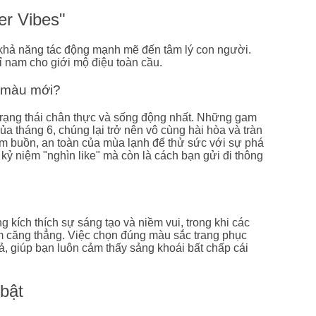
er Vibes"
ó khả năng tác động mạnh mẽ đến tâm lý con người.
 nam cho giới mộ điệu toàn cầu.
m màu mới?
trạng thái chân thực và sống động nhất. Những gam
ủa tháng 6, chúng lại trở nên vô cùng hài hòa và tràn
m buồn, an toàn của mùa lạnh để thử sức với sự phá
ỷ niệm "nghìn like" mà còn là cách bạn gửi đi thông
kích thích sự sáng tạo và niềm vui, trong khi các
iảm căng thẳng. Việc chọn đúng màu sắc trang phục
ả, giúp bạn luôn cảm thấy sảng khoái bất chấp cái
bật