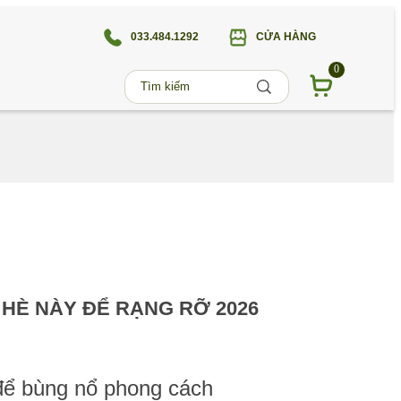
033.484.1292
CỬA HÀNG
0
HÈ NÀY ĐỂ RẠNG RỠ 2026
 để bùng nổ phong cách