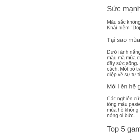
Sức mạnh 
Màu sắc không 
Khái niệm "Dop
Tại sao mùa
Dưới ánh nắng 
màu mà mùa đôn
đầy sức sống. 
cách. Một bộ t
điệp về sự tự t
Mối liên hệ
Các nghiên cứu
tông màu paste
mùa hè không c
nóng oi bức.
Top 5 gam