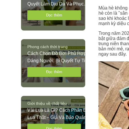
Quyết Làm Dịu Da Và Phục
Mùa hè không c
Hồi Nhanh Mùa Hè 2026
hè còn là "sân
Đọc thêm
sao khi khoác 
mạnh kỳ diệu 
Trong năm 2026
bật giữa đám đ
trung niên tha
Phong cách thời trang
bản mới mẻ, rạ
Cách Chọn Đồ Bơi Phù Hợp
ngay sau đây.
Dáng Người: Bí Quyết Tự Tin
Diện Bikini Hè 2026
Đọc thêm
Giới thiệu về chất liệu
Vải Lụa Là Gì? Cách Phân Biệt
Lụa Thật – Giả Và Bảo Quản
Chuẩn 2026
Đọc thêm