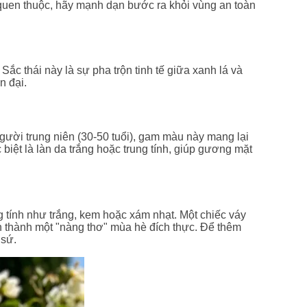
quen thuộc, hãy mạnh dạn bước ra khỏi vùng an toàn
c thái này là sự pha trộn tinh tế giữa xanh lá và
n đại.
 người trung niên (30-50 tuổi), gam màu này mang lại
biệt là làn da trắng hoặc trung tính, giúp gương mặt
g tính như trắng, kem hoặc xám nhạt. Một chiếc váy
n thành một "nàng thơ" mùa hè đích thực. Để thêm
 sứ.