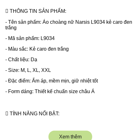
 THÔNG TIN SẢN PHẨM:
- Tên sản phẩm: Áo choàng nữ Narsis L9034 kẻ caro đen
trắng
- Mã sản phẩm: L9034
- Màu sắc: Kẻ caro đen trắng
- Chất liệu: Dạ
- Size: M, L, XL, XXL
- Đặc điểm: Ấm áp, mềm mịn, giữ nhiệt tốt
- Form dáng: Thiết kế chuẩn size châu Á
 TÍNH NĂNG NỔI BẬT:
- Chất liệu: Vải dạ cao cấp, dày dặn, mềm mịn, giữ ấm tốt
Xem thêm