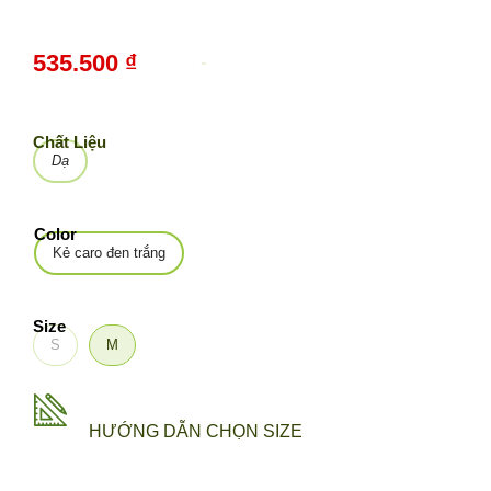
535.500 ₫
-
10%
Chất Liệu
Dạ
Color
Kẻ caro đen trắng
Size
S
M
HƯỚNG DẪN CHỌN SIZE