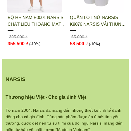
 LIÊN HỆ MUA HÀNG:
THỜI TRANG NARSIS
BỘ HÈ NAM E0001 NARSIS
QUẦN LÓT NỮ NARSIS
Địa chỉ văn phòng/showroom: Số 46 + 48 Shophouse
CHẤT LIỆU THOÁNG MÁT,
K8076 NARSIS VẢI THUN
đường 2.3 Khu đô thị Gamuda Gardens, Quận Hoàng Mai,
DỄ CHỊU, THOẢI MÁI CẢ
LẠNH THOÁNG MÁT, LÓT
Hà Nội
395.000 ₫
65.000 ₫
NGÀY, DỄ VẬN ĐỘNG
COTTON THOẢI MÁI, GIỮ
Điện thoại:
033 484 1292
355.500 ₫
58.500 ₫
(-10%)
DÁNG TỐT, THO...
(-10%)
Website:
http://narsis.vn
Hướng dẫn mua hàng:
https://www.narsis.vn/huong-dan-
mua-hang
Kiểm tra đơn hàng:
https://www.narsis.vn/kiem-tra-don-
NARSIS
hang
Chính sách đổi hàng:
https://www.narsis.vn/doi-tra-hoan-
Thương hiệu Việt - Cho gia đình Việt
tien
Chính sách bán hàng:
https://www.narsis.vn/chinh-sach-
Từ năm 2004, Narsis đã mang đến những thiết kế tinh tế dành
ban-hang
riêng cho cả gia đình. Từng sản phẩm được ấp ủ bởi tình yêu
Hệ thống cửa hàng:
https://www.narsis.vn/shops
thương, được dệt nên từ sự tỉ mỉ của đội ngũ Narsis, mang đến
niềm tự hào về chất lượng "Made in Vietnam".