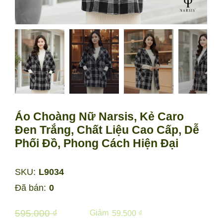
Áo Choàng Nữ Narsis, Kẻ Caro
Đen Trắng, Chất Liệu Cao Cấp, Dễ
Phối Đồ, Phong Cách Hiện Đại
SKU:
L9034
Đã bán:
0
595.000 ₫
Giảm
59.500 ₫