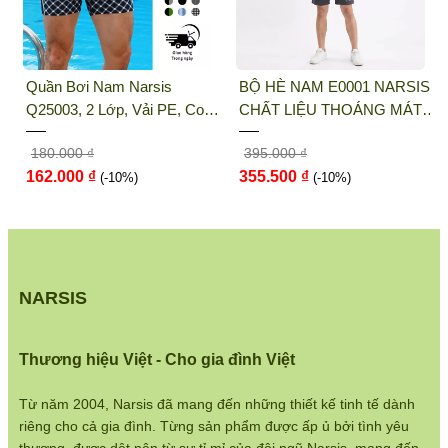
THỜI TRANG NARSIS
Địa chỉ văn phòng/showroom: Số 46 + 48
BỘ HÈ NAM E0001 NARSIS
QUẦN LÓT NỮ NARSIS
Shophouse đường 2.3 Khu đô thị Gamuda
CHẤT LIỆU THOÁNG MÁT,
K8076 NARSIS VẢI THUN
Gardens, Quận Hoàng Mai, Hà Nội
DỄ CHỊU, THOẢI MÁI CẢ
LẠNH THOÁNG MÁT, LÓT
395.000 ₫
65.000 ₫
NGÀY, DỄ VẬN ĐỘNG
COTTON THOẢI MÁI, GIỮ
Điện thoại:
033 484 1292
355.500 ₫
58.500 ₫
(-10%)
DÁNG TỐT, THO...
(-10%)
Website:
http://narsis.vn
Hướng dẫn mua hàng:
https://www.narsis.vn/huong-dan-mua-hang
NARSIS
Kiểm tra đơn hàng:
https://www.narsis.vn/kiem-tra-don-hang
Thương hiệu Việt - Cho gia đình Việt
Chính sách đổi hàng:
https://www.narsis.vn/doi-tra-hoan-tien
Từ năm 2004, Narsis đã mang đến những thiết kế tinh tế dành
riêng cho cả gia đình. Từng sản phẩm được ấp ủ bởi tình yêu
Chính sách bán hàng: