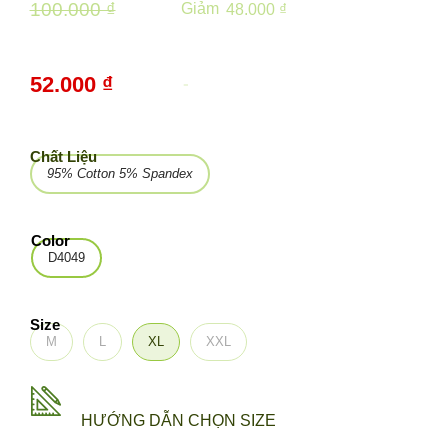
100.000 ₫
Giảm
48.000 ₫
52.000 ₫
-
48%
Chất Liệu
95% Cotton 5% Spandex
Color
D4049
Size
M
L
XL
XXL
HƯỚNG DẪN CHỌN SIZE