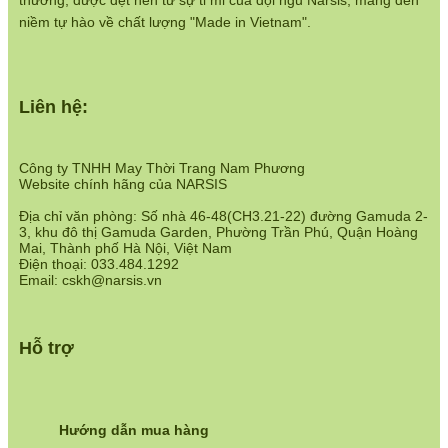
thương, được dệt nên từ sự tỉ mỉ của đội ngũ Narsis, mang đến
https://www.narsis.vn/chinh-sach-ban-hang
niềm tự hào về chất lượng "Made in Vietnam".
Hệ thống cửa hàng:
https://www.narsis.vn/shops
Liên hệ:
Công ty TNHH May Thời Trang Nam Phương
Website chính hãng của NARSIS
Địa chỉ văn phòng: Số nhà 46-48(CH3.21-22) đường Gamuda 2-
3, khu đô thị Gamuda Garden, Phường Trần Phú, Quận Hoàng
Mai, Thành phố Hà Nội, Việt Nam
Điện thoại: 033.484.1292
Email: cskh@narsis.vn
Hỗ trợ
Hướng dẫn mua hàng