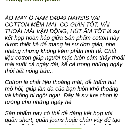
ÁO MAY Ô NAM D4049 NARSIS VẢI
COTTON MỀM MẠI, CO GIÃN TỐT, VẢI
THOẢI MÁI VẬN ĐỘNG, HÚT ẨM TỐT là sự
kết hợp hoàn hảo giữa Sản phẩm cotton này
được thiết kế để mang lại sự đơn giản, nhẹ
nhàng nhưng không kém phần tinh tế. Chất
liệu cotton giúp người mặc luôn cảm thấy thoải
mái suốt cả ngày dài, kể cả trong những ngày
thời tiết nóng bức..
Cotton là chất liệu thoáng mát, dễ thấm hút
mồ hôi, giúp làn da của bạn luôn khô thoáng
và không bị ngột ngạt. Đây là sự lựa chọn lý
tưởng cho những ngày hè.
Sản phẩm này có thể dễ dàng kết hợp với
quần short, quần jeans hoặc chân váy để tạo
nên một bộ trang phục hoàn hảo cho những