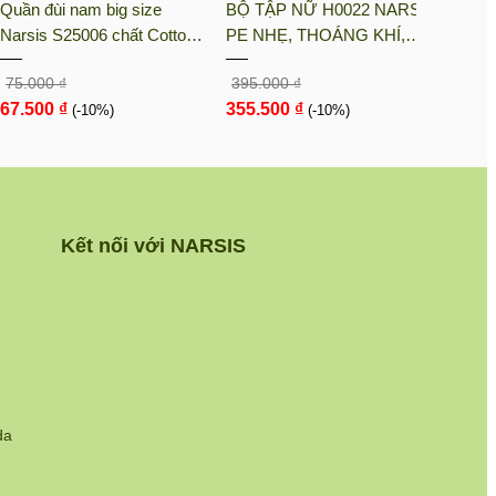
Quần đùi nam big size
BỘ TẬP NỮ H0022 NARSIS
BỘ T
Narsis S25006 chất Cotton
PE NHẸ, THOÁNG KHÍ,
KM90
Spandex màu Hoa văn đỏ,
THẤM MỒ HÔI, CHẤT LIỆU
LIỆU
75.000 ₫
395.000 ₫
105.0
thiết kế thoáng khí, phù hợp
BỀN, CHỐNG NẮNG
CHỊU
67.500 ₫
355.500 ₫
94.5
mùa hè
(-10%)
(-10%)
NGÀY
Kết nối với NARSIS
da