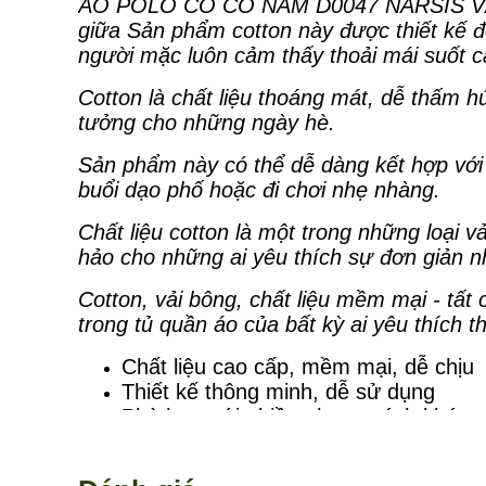
ÁO POLO CÓ CỔ NAM D0047 NARSIS VẢI
giữa Sản phẩm cotton này được thiết kế đ
người mặc luôn cảm thấy thoải mái suốt cả
Cotton là chất liệu thoáng mát, dễ thấm h
tưởng cho những ngày hè.
Sản phẩm này có thể dễ dàng kết hợp với
buổi dạo phố hoặc đi chơi nhẹ nhàng.
Chất liệu cotton là một trong những loại 
hảo cho những ai yêu thích sự đơn giản 
Cotton, vải bông, chất liệu mềm mại - tất
trong tủ quần áo của bất kỳ ai yêu thích t
Chất liệu cao cấp, mềm mại, dễ chịu
Thiết kế thông minh, dễ sử dụng
Phù hợp với nhiều phong cách khác 
Xuất xứ: Việt Nam