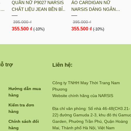
S
QUẦN NỮ P9027 NARSIS
ÁO CARDIGAN NỮ
UN
CHẤT LIỆU JEAN BỀN BỈ,
NARSIS DÁNG NGẮN
ÓT
CÁ TÍNH, TRẺ TRUNG,
CHẤT LIỆU LEN MỀM MỊN
395.000 ₫
395.000 ₫
GIỮ
THỜI TRANG, TRẺ
MÀU NÂU RUSTIC PHONG
355.500 ₫
355.500 ₫
TRUNG, THỜI TRANG
(-10%)
CÁCH HÀN QUỐC L23030
(-10%)
N...
ỗ trợ
Liên hệ:
Công ty TNHH May Thời Trang Nam
Hướng dẫn mua
Phương
hàng
Website chính hãng của NARSIS
Kiểm tra đơn
Địa chỉ văn phòng: Số nhà 46-48(CH3.21-
hàng
22) đường Gamuda 2-3, khu đô thị Gamu
Chính sách đổi
Garden, Phường Trần Phú, Quận Hoàng
hàng
Mai, Thành phố Hà Nội, Việt Nam