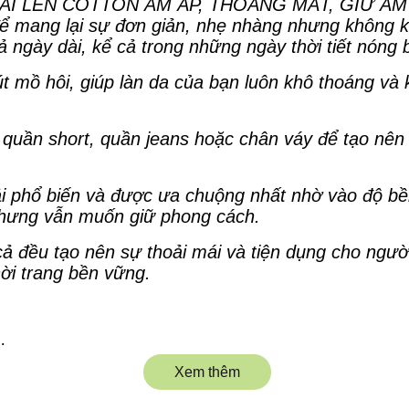
 LEN COTTON ẤM ÁP, THOÁNG MÁT, GIỮ ẤM TỐ
ể mang lại sự đơn giản, nhẹ nhàng nhưng không kém
 ngày dài, kể cả trong những ngày thời tiết nóng 
út mồ hôi, giúp làn da của bạn luôn khô thoáng và 
 quần short, quần jeans hoặc chân váy để tạo nê
vải phổ biến và được ưa chuộng nhất nhờ vào độ bề
nhưng vẫn muốn giữ phong cách.
 cả đều tạo nên sự thoải mái và tiện dụng cho ngư
hời trang bền vững.
nhau
Xem thêm