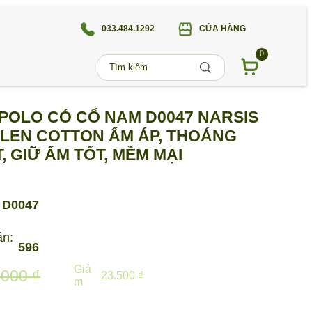
033.484.1292
CỬA HÀNG
0
POLO CÓ CỔ NAM D0047 NARSIS
 LEN COTTON ẤM ÁP, THOÁNG
, GIỮ ẤM TỐT, MỀM MẠI
D0047
án:
596
Giả
.000 ₫
23.500 ₫
m