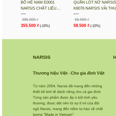
sis
BỘ HÈ NAM E0001
QUẦN LÓT NỮ NARSI
i PE, Co
NARSIS CHẤT LIỆU
K8076 NARSIS VẢI TH
nh Khô
THOÁNG MÁT, DỄ CHỊU,
LẠNH THOÁNG MÁT, L
395.000 ₫
65.000 ₫
THOẢI MÁI CẢ NGÀY, DỄ
COTTON THOẢI MÁI, 
355.500 ₫
58.500 ₫
VẬN ĐỘNG
(-10%)
DÁNG TỐT, THO...
(-10%)
NARSIS
H
Thương hiệu Việt - Cho gia đình Việt
Từ năm 2004, Narsis đã mang đến những
thiết kế tinh tế dành riêng cho cả gia đình.
Từng sản phẩm được ấp ủ bởi tình yêu
thương, được dệt nên từ sự tỉ mỉ của đội
ngũ Narsis, mang đến niềm tự hào về chất
lượng "Made in Vietnam".