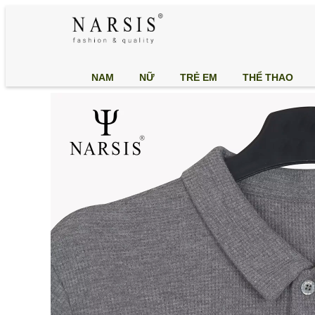
NAM
NỮ
TRẺ EM
THỂ THAO