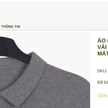
THÔNG TIN
ÁO 
VẢI
MÁT
SKU:
Đã b
235