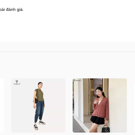
bài đánh giá.
8 Shophouse đường 2.3 Khu đô thị Gamuda Garden
s.vn/huong-dan-mua-hang
/kiem-tra-don-hang
n/doi-tra-hoan-tien
.vn/chinh-sach-ban-hang
/shops