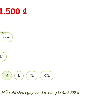
-
10%
1.500 ₫
Liệu
Cotton
47
M
L
XL
XXL
Miễn phí ship ngay với đơn hàng từ 450.000 đ