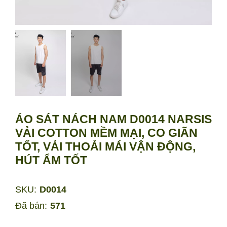
ÁO SÁT NÁCH NAM D0014 NARSIS
VẢI COTTON MỀM MẠI, CO GIÃN
TỐT, VẢI THOẢI MÁI VẬN ĐỘNG,
HÚT ẨM TỐT
SKU:
D0014
Đã bán:
571