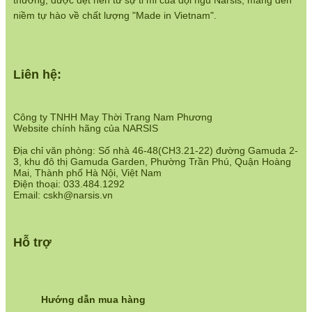
thương, được dệt nên từ sự tỉ mỉ của đội ngũ Narsis, mang đến
https://www.narsis.vn/chinh-sach-ban-hang
niềm tự hào về chất lượng "Made in Vietnam".
Hệ thống cửa hàng:
https://www.narsis.vn/shops
Liên hệ:
Công ty TNHH May Thời Trang Nam Phương
Website chính hãng của NARSIS
Địa chỉ văn phòng: Số nhà 46-48(CH3.21-22) đường Gamuda 2-
3, khu đô thị Gamuda Garden, Phường Trần Phú, Quận Hoàng
Mai, Thành phố Hà Nội, Việt Nam
Điện thoại: 033.484.1292
Email: cskh@narsis.vn
Hỗ trợ
Hướng dẫn mua hàng