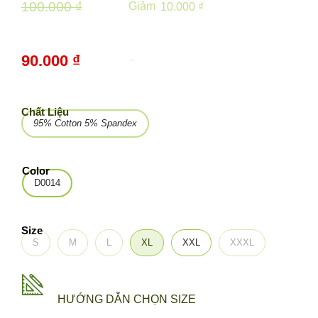
100.000 ₫
Giảm
10.000 ₫
90.000 ₫
-
10%
Chất Liệu
95% Cotton 5% Spandex
Color
D0014
Size
S
M
L
XL
XXL
XXXL
HƯỚNG DẪN CHỌN SIZE