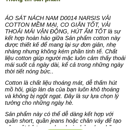
ÁO SÁT NÁCH NAM D0014 NARSIS VẢI
COTTON MỀM MẠI, CO GIÃN TỐT, VẢI
THOẢI MÁI VẬN ĐỘNG, HÚT ẨM TỐT là sự
kết hợp hoàn hảo giữa Sản phẩm cotton này
được thiết kế để mang lại sự đơn giản, nhẹ
nhàng nhưng không kém phần tinh tế. Chất
liệu cotton giúp người mặc luôn cảm thấy thoải
mái suốt cả ngày dài, kể cả trong những ngày
thời tiết nóng bức..
Cotton là chất liệu thoáng mát, dễ thấm hút
mồ hôi, giúp làn da của bạn luôn khô thoáng
và không bị ngột ngạt. Đây là sự lựa chọn lý
tưởng cho những ngày hè.
Sản phẩm này có thể dễ dàng kết hợp với
quần short, quần jeans hoặc chân váy để tạo
nên một bộ trang phục hoàn hảo cho những