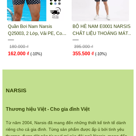
THỜI TRANG NARSIS
Địa chỉ văn phòng/showroom: Số 46 + 48
BỘ HÈ NAM E0001 NARSIS
QUẦN LÓT NỮ NARSIS
Shophouse đường 2.3 Khu đô thị Gamuda
CHẤT LIỆU THOÁNG MÁT,
K8076 NARSIS VẢI THUN
Gardens, Quận Hoàng Mai, Hà Nội
DỄ CHỊU, THOẢI MÁI CẢ
LẠNH THOÁNG MÁT, LÓT
395.000 ₫
65.000 ₫
NGÀY, DỄ VẬN ĐỘNG
COTTON THOẢI MÁI, GIỮ
Điện thoại:
033 484 1292
355.500 ₫
58.500 ₫
(-10%)
DÁNG TỐT, THO...
(-10%)
Website:
http://narsis.vn
Hướng dẫn mua hàng:
https://www.narsis.vn/huong-dan-mua-hang
NARSIS
Kiểm tra đơn hàng:
https://www.narsis.vn/kiem-tra-don-hang
Thương hiệu Việt - Cho gia đình Việt
Chính sách đổi hàng:
https://www.narsis.vn/doi-tra-hoan-tien
Từ năm 2004, Narsis đã mang đến những thiết kế tinh tế dành
riêng cho cả gia đình. Từng sản phẩm được ấp ủ bởi tình yêu
Chính sách bán hàng: