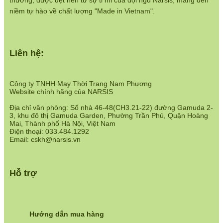
thương, được dệt nên từ sự tỉ mỉ của đội ngũ Narsis, mang đến
niềm tự hào về chất lượng "Made in Vietnam".
Liên hệ:
Công ty TNHH May Thời Trang Nam Phương
Website chính hãng của NARSIS
Địa chỉ văn phòng: Số nhà 46-48(CH3.21-22) đường Gamuda 2-
3, khu đô thị Gamuda Garden, Phường Trần Phú, Quận Hoàng
Mai, Thành phố Hà Nội, Việt Nam
Điện thoại: 033.484.1292
Email: cskh@narsis.vn
Hỗ trợ
Hướng dẫn mua hàng