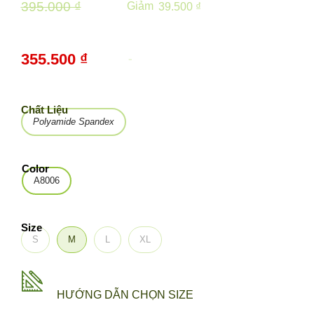
395.000 ₫
Giảm
39.500 ₫
355.500 ₫
-
10%
Chất Liệu
Polyamide Spandex
Color
A8006
Size
S
M
L
XL
HƯỚNG DẪN CHỌN SIZE