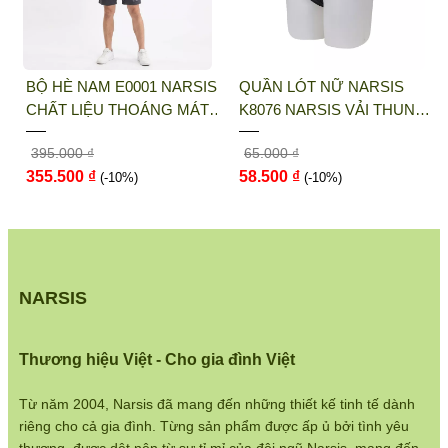
Điện thoại:
033 484 1292
Website:
http://narsis.vn
BỘ HÈ NAM E0001 NARSIS
QUẦN LÓT NỮ NARSIS
Hướng dẫn mua hàng:
CHẤT LIỆU THOÁNG MÁT,
K8076 NARSIS VẢI THUN
https://www.narsis.vn/huong-dan-mua-hang
DỄ CHỊU, THOẢI MÁI CẢ
LẠNH THOÁNG MÁT, LÓT
395.000 ₫
65.000 ₫
NGÀY, DỄ VẬN ĐỘNG
COTTON THOẢI MÁI, GIỮ
Kiểm tra đơn hàng:
355.500 ₫
58.500 ₫
(-10%)
DÁNG TỐT, THO...
(-10%)
https://www.narsis.vn/kiem-tra-don-hang
Chính sách đổi hàng:
https://www.narsis.vn/doi-tra-hoan-tien
Chính sách bán hàng:
NARSIS
https://www.narsis.vn/chinh-sach-ban-hang
Hệ thống cửa hàng:
Thương hiệu Việt - Cho gia đình Việt
https://www.narsis.vn/shops
Từ năm 2004, Narsis đã mang đến những thiết kế tinh tế dành
riêng cho cả gia đình. Từng sản phẩm được ấp ủ bởi tình yêu