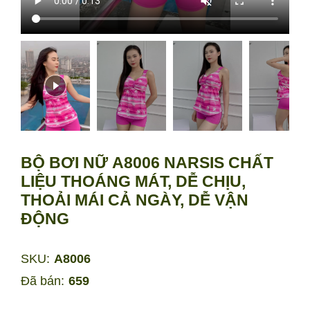
BỘ BƠI NỮ A8006 NARSIS CHẤT
LIỆU THOÁNG MÁT, DỄ CHỊU,
THOẢI MÁI CẢ NGÀY, DỄ VẬN
ĐỘNG
SKU:
A8006
Đã bán:
659