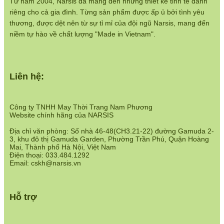
Từ năm 2004, Narsis đã mang đến những thiết kế tinh tế dành
riêng cho cả gia đình. Từng sản phẩm được ấp ủ bởi tình yêu
Chính sách bán hàng:
thương, được dệt nên từ sự tỉ mỉ của đội ngũ Narsis, mang đến
https://www.narsis.vn/chinh-sach-ban-hang
niềm tự hào về chất lượng "Made in Vietnam".
Hệ thống cửa hàng:
https://www.narsis.vn/shops
Liên hệ:
Công ty TNHH May Thời Trang Nam Phương
Website chính hãng của NARSIS
Địa chỉ văn phòng: Số nhà 46-48(CH3.21-22) đường Gamuda 2-
3, khu đô thị Gamuda Garden, Phường Trần Phú, Quận Hoàng
Mai, Thành phố Hà Nội, Việt Nam
Điện thoại: 033.484.1292
Email: cskh@narsis.vn
Hỗ trợ