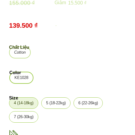
155.000 ₫
Giảm
15.500 ₫
139.500 ₫
-
10%
Chất Liệu
Cotton
Color
KE1028
Size
4 (14-18kg)
5 (18-22kg)
6 (22-26kg)
7 (26-30kg)