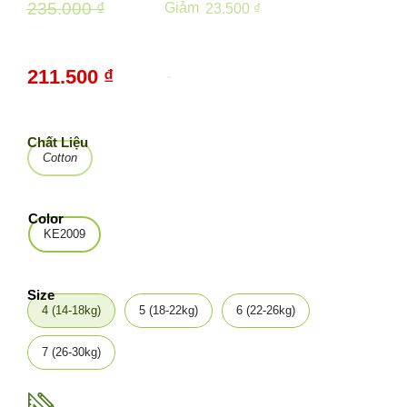
235.000 ₫
Giảm
23.500 ₫
211.500 ₫
-
10%
Chất Liệu
Cotton
Color
KE2009
Size
4 (14-18kg)
5 (18-22kg)
6 (22-26kg)
7 (26-30kg)