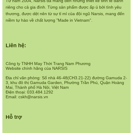
Từ năm 2004, Narsis đã mang đến những thiết kế tinh tế dành
riêng cho cả gia đình. Từng sản phẩm được ấp ủ bởi tình yêu
Chính sách bán hàng:
thương, được dệt nên từ sự tỉ mỉ của đội ngũ Narsis, mang đến
https://www.narsis.vn/chinh-sach-ban-hang
niềm tự hào về chất lượng "Made in Vietnam".
Hệ thống cửa hàng:
https://www.narsis.vn/shops
Liên hệ:
Công ty TNHH May Thời Trang Nam Phương
Website chính hãng của NARSIS
Địa chỉ văn phòng: Số nhà 46-48(CH3.21-22) đường Gamuda 2-
3, khu đô thị Gamuda Garden, Phường Trần Phú, Quận Hoàng
Mai, Thành phố Hà Nội, Việt Nam
Điện thoại: 033.484.1292
Email: cskh@narsis.vn
Hỗ trợ