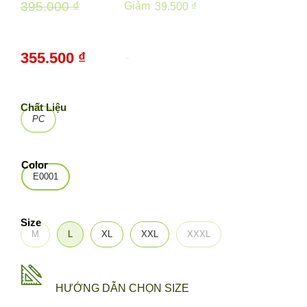
395.000 ₫
Giảm
39.500 ₫
355.500 ₫
-
10%
Chất Liệu
PC
Color
E0001
Size
M
L
XL
XXL
XXXL
HƯỚNG DẪN CHỌN SIZE