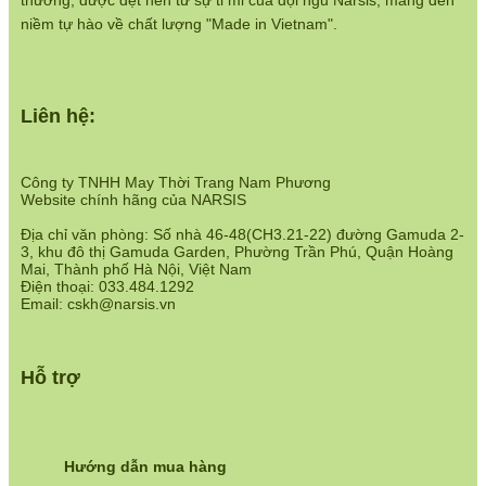
thương, được dệt nên từ sự tỉ mỉ của đội ngũ Narsis, mang đến
niềm tự hào về chất lượng "Made in Vietnam".
Liên hệ:
Công ty TNHH May Thời Trang Nam Phương
Website chính hãng của NARSIS
Địa chỉ văn phòng: Số nhà 46-48(CH3.21-22) đường Gamuda 2-
3, khu đô thị Gamuda Garden, Phường Trần Phú, Quận Hoàng
Mai, Thành phố Hà Nội, Việt Nam
Điện thoại: 033.484.1292
Email: cskh@narsis.vn
Hỗ trợ
Hướng dẫn mua hàng