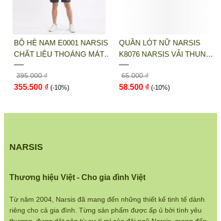
Điện thoại:
033 484 1292
Website:
http://narsis.vn
BỘ HÈ NAM E0001 NARSIS
QUẦN LÓT NỮ NARSIS
Hướng dẫn mua hàng:
CHẤT LIỆU THOÁNG MÁT,
K8076 NARSIS VẢI THUN
https://www.narsis.vn/huong-dan-mua-hang
DỄ CHỊU, THOẢI MÁI CẢ
LẠNH THOÁNG MÁT, LÓT
395.000 ₫
65.000 ₫
NGÀY, DỄ VẬN ĐỘNG
COTTON THOẢI MÁI, GIỮ
Kiểm tra đơn hàng:
355.500 ₫
58.500 ₫
(-10%)
DÁNG TỐT, THO...
(-10%)
https://www.narsis.vn/kiem-tra-don-hang
Chính sách đổi hàng:
https://www.narsis.vn/doi-tra-hoan-tien
Chính sách bán hàng:
NARSIS
https://www.narsis.vn/chinh-sach-ban-hang
Hệ thống cửa hàng:
Thương hiệu Việt - Cho gia đình Việt
https://www.narsis.vn/shops
Từ năm 2004, Narsis đã mang đến những thiết kế tinh tế dành
riêng cho cả gia đình. Từng sản phẩm được ấp ủ bởi tình yêu