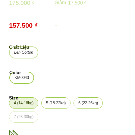
175.000 ₫
Giảm
17.500 ₫
157.500 ₫
-
10%
Chất Liệu
Len Cotton
Color
KM0043
Size
4 (14-18kg)
5 (18-22kg)
6 (22-26kg)
7 (26-30kg)