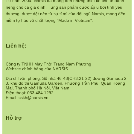
Từ năm 2004, Narsis đã mang đến những thiết kế tinh tế dành
Chính sách bán hàng:
riêng cho cả gia đình. Từng sản phẩm được ấp ủ bởi tình yêu
https://www.narsis.vn/chinh-sach-ban-hang
thương, được dệt nên từ sự tỉ mỉ của đội ngũ Narsis, mang đến
Hệ thống cửa hàng:
niềm tự hào về chất lượng "Made in Vietnam".
https://www.narsis.vn/shops
Liên hệ:
Công ty TNHH May Thời Trang Nam Phương
Website chính hãng của NARSIS
Địa chỉ văn phòng: Số nhà 46-48(CH3.21-22) đường Gamuda 2-
3, khu đô thị Gamuda Garden, Phường Trần Phú, Quận Hoàng
Mai, Thành phố Hà Nội, Việt Nam
Điện thoại: 033.484.1292
Email: cskh@narsis.vn
Hỗ trợ