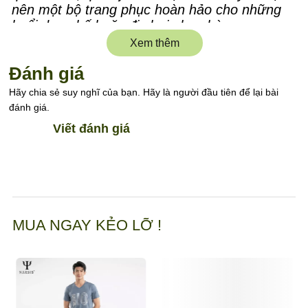
nên một bộ trang phục hoàn hảo cho những
buổi dạo phố hoặc đi chơi nhẹ nhàng.
Xem thêm
Chất liệu cotton là một trong những loại vải
phổ biến và được ưa chuộng nhất nhờ vào độ
Đánh giá
bền và sự thoải mái. Đây là lựa chọn hoàn hảo
Hãy chia sẻ suy nghĩ của bạn. Hãy là người đầu tiên để lại bài
cho những ai yêu thích sự đơn giản nhưng
đánh giá.
vẫn muốn giữ phong cách.
Viết đánh giá
Cotton, vải bông, chất liệu mềm mại - tất cả
đều tạo nên sự thoải mái và tiện dụng cho
người mặc. Đây là sản phẩm không thể thiếu
trong tủ quần áo của bất kỳ ai yêu thích thời
trang bền vững.
MUA NGAY KẺO LỠ !
Chất liệu cao cấp, mềm mại, dễ chịu
Thiết kế thông minh, dễ sử dụng
Phù hợp với nhiều phong cách khác nhau
Xuất xứ: Việt Nam