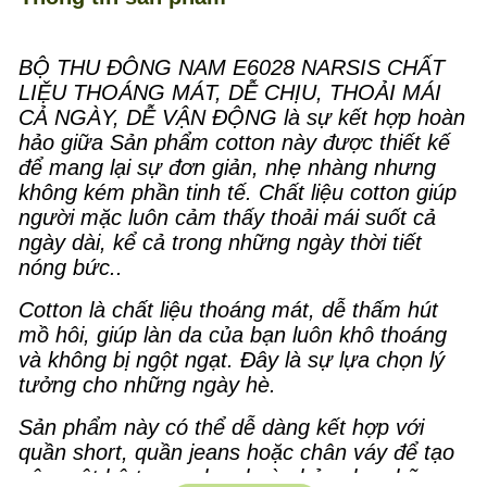
BỘ THU ĐÔNG NAM E6028 NARSIS CHẤT
LIỆU THOÁNG MÁT, DỄ CHỊU, THOẢI MÁI
CẢ NGÀY, DỄ VẬN ĐỘNG là sự kết hợp hoàn
hảo giữa Sản phẩm cotton này được thiết kế
để mang lại sự đơn giản, nhẹ nhàng nhưng
không kém phần tinh tế. Chất liệu cotton giúp
người mặc luôn cảm thấy thoải mái suốt cả
ngày dài, kể cả trong những ngày thời tiết
nóng bức..
Cotton là chất liệu thoáng mát, dễ thấm hút
mồ hôi, giúp làn da của bạn luôn khô thoáng
và không bị ngột ngạt. Đây là sự lựa chọn lý
tưởng cho những ngày hè.
Sản phẩm này có thể dễ dàng kết hợp với
quần short, quần jeans hoặc chân váy để tạo
nên một bộ trang phục hoàn hảo cho những