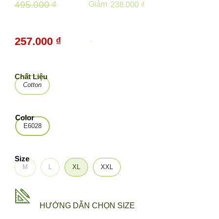
495.000 ₫
Giảm
238.000 ₫
257.000 ₫
-
48%
Chất Liệu
Cotton
Color
E6028
Size
M
L
XL
XXL
HƯỚNG DẪN CHỌN SIZE