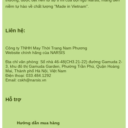
thương, được dệt nên từ sự tỉ mỉ của đội ngũ Narsis, mang đến
https://www.narsis.vn/chinh-sach-ban-hang
niềm tự hào về chất lượng "Made in Vietnam".
Hệ thống cửa hàng:
https://www.narsis.vn/shops
Liên hệ:
Công ty TNHH May Thời Trang Nam Phương
Website chính hãng của NARSIS
Địa chỉ văn phòng: Số nhà 46-48(CH3.21-22) đường Gamuda 2-
3, khu đô thị Gamuda Garden, Phường Trần Phú, Quận Hoàng
Mai, Thành phố Hà Nội, Việt Nam
Điện thoại: 033.484.1292
Email: cskh@narsis.vn
Hỗ trợ
Hướng dẫn mua hàng