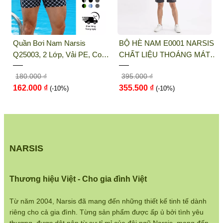
THỜI TRANG NARSIS
Địa chỉ văn phòng/showroom: Số 46 + 48
 Bơi Nam Narsis
BỘ HÈ NAM E0001 NARSIS
QUẦN L
Shophouse đường 2.3 Khu đô thị Gamuda
3, 2 Lớp, Vải PE, Co
CHẤT LIỆU THOÁNG MÁT,
K8076 N
Gardens, Quận Hoàng Mai, Hà Nội
4 Chiều, Nhanh Khô
DỄ CHỊU, THOẢI MÁI CẢ
LẠNH T
000 ₫
395.000 ₫
65.000 
NGÀY, DỄ VẬN ĐỘNG
COTTON
Điện thoại:
033 484 1292
000 ₫
355.500 ₫
58.500 
(-10%)
(-10%)
DÁNG TỐ
Website:
http://narsis.vn
Hướng dẫn mua hàng:
https://www.narsis.vn/huong-dan-mua-hang
NARSIS
Kiểm tra đơn hàng:
https://www.narsis.vn/kiem-tra-don-hang
Thương hiệu Việt - Cho gia đình Việt
Chính sách đổi hàng:
https://www.narsis.vn/doi-tra-hoan-tien
Từ năm 2004, Narsis đã mang đến những thiết kế tinh tế dành
riêng cho cả gia đình. Từng sản phẩm được ấp ủ bởi tình yêu
Chính sách bán hàng: