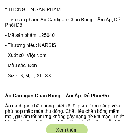
* THÔNG TIN SẢN PHẨM:
- Tên sản phẩm: Áo Cardigan Chần Bông – Ấm Áp, Dễ
Phối Đồ
- Mã sản phẩm: L25040
- Thương hiệu: NARSIS
- Xuất xứ: Việt Nam
- Màu sắc: Đen
- Size: S, M, L, XL, XXL
Áo Cardigan Chần Bông – Ấm Áp, Dễ Phối Đồ
Áo cardigan chần bông thiết kế tối giản, form dáng vừa,
phù hợp mặc mùa thu đông. Chất liệu chần bông mềm
mại, giữ ấm tốt nhưng không gây nặng nề khi mặc. Thiết
kế cổ tròn thanh lịch, cúc bấm tiện lợi, dễ mặc – dễ phối
với nhiều phong cách khác nhau.
Xem thêm