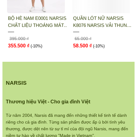
Hướng dẫn mua hàng:
https://www.narsis.vn/huong-dan-
mua-hang
BỘ HÈ NAM E0001 NARSIS
QUẦN LÓT NỮ NARSIS
Kiểm tra đơn hàng:
https://www.narsis.vn/kiem-tra-don-
CHẤT LIỆU THOÁNG MÁT,
K8076 NARSIS VẢI THUN
hang
DỄ CHỊU, THOẢI MÁI CẢ
LẠNH THOÁNG MÁT, LÓT
Chính sách đổi hàng:
https://www.narsis.vn/doi-tra-hoan-
395.000 ₫
65.000 ₫
NGÀY, DỄ VẬN ĐỘNG
COTTON THOẢI MÁI, GIỮ
tien
355.500 ₫
58.500 ₫
(-10%)
DÁNG TỐT, THO...
(-10%)
Chính sách bán hàng:
https://www.narsis.vn/chinh-sach-
ban-hang
Hệ thống cửa hàng:
https://www.narsis.vn/shops
NARSIS
Thương hiệu Việt - Cho gia đình Việt
Từ năm 2004, Narsis đã mang đến những thiết kế tinh tế dành
riêng cho cả gia đình. Từng sản phẩm được ấp ủ bởi tình yêu
thương, được dệt nên từ sự tỉ mỉ của đội ngũ Narsis, mang đến
niềm tự hào về chất lượng "Made in Vietnam".