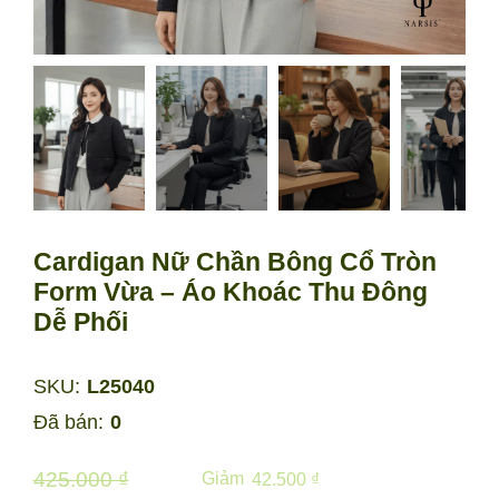
Cardigan Nữ Chần Bông Cổ Tròn
Form Vừa – Áo Khoác Thu Đông
Dễ Phối
SKU:
L25040
Đã bán:
0
425.000 ₫
Giảm
42.500 ₫