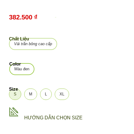
382.500 ₫
-
10%
Chất Liệu
Vải trần bông cao cấp
Color
Màu đen
Size
S
M
L
XL
HƯỚNG DẪN CHỌN SIZE