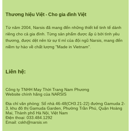
https://www.narsis.vn/kiem-tra-don-hang
Thương hiệu Việt - Cho gia đình Việt
Chính sách đổi hàng:
https://www.narsis.vn/doi-tra-hoan-tien
Từ năm 2004, Narsis đã mang đến những thiết kế tinh tế dành
riêng cho cả gia đình. Từng sản phẩm được ấp ủ bởi tình yêu
Chính sách bán hàng:
thương, được dệt nên từ sự tỉ mỉ của đội ngũ Narsis, mang đến
https://www.narsis.vn/chinh-sach-ban-hang
niềm tự hào về chất lượng "Made in Vietnam".
Hệ thống cửa hàng:
https://www.narsis.vn/shops
Liên hệ:
Công ty TNHH May Thời Trang Nam Phương
Website chính hãng của NARSIS
Địa chỉ văn phòng: Số nhà 46-48(CH3.21-22) đường Gamuda 2-
3, khu đô thị Gamuda Garden, Phường Trần Phú, Quận Hoàng
Mai, Thành phố Hà Nội, Việt Nam
Điện thoại: 033.484.1292
Email: cskh@narsis.vn