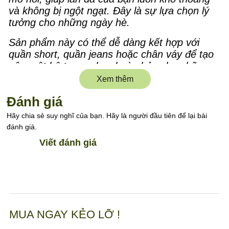
và không bị ngột ngạt. Đây là sự lựa chọn lý
tưởng cho những ngày hè.
Sản phẩm này có thể dễ dàng kết hợp với
quần short, quần jeans hoặc chân váy để tạo
nên một bộ trang phục hoàn hảo cho những
buổi dạo phố hoặc đi chơi nhẹ nhàng.
Xem thêm
Chất liệu cotton là một trong những loại vải
Đánh giá
phổ biến và được ưa chuộng nhất nhờ vào độ
Hãy chia sẻ suy nghĩ của bạn. Hãy là người đầu tiên để lại bài
bền và sự thoải mái. Đây là lựa chọn hoàn hảo
đánh giá.
cho những ai yêu thích sự đơn giản nhưng
Viết đánh giá
vẫn muốn giữ phong cách.
Cotton, vải bông, chất liệu mềm mại - tất cả
đều tạo nên sự thoải mái và tiện dụng cho
người mặc. Đây là sản phẩm không thể thiếu
trong tủ quần áo của bất kỳ ai yêu thích thời
trang bền vững.
MUA NGAY KẺO LỠ !