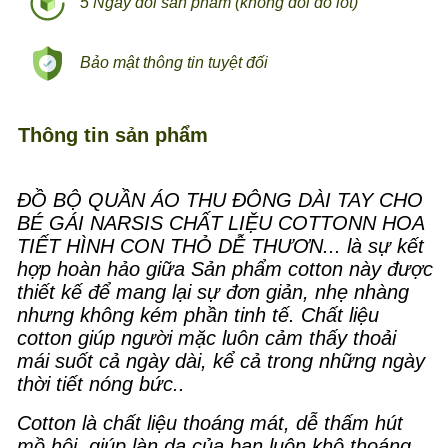
5 Ngày đổi sản phẩm (không đổi đồ lót)
Bảo mật thông tin tuyệt đối
Thông tin sản phẩm
ĐỒ BỘ QUẦN ÁO THU ĐÔNG DÀI TAY CHO
BÉ GÁI NARSIS CHẤT LIỆU COTTONN HOA
TIẾT HÌNH CON THỎ DỄ THƯƠN... là sự kết
hợp hoàn hảo giữa Sản phẩm cotton này được
thiết kế để mang lại sự đơn giản, nhẹ nhàng
nhưng không kém phần tinh tế. Chất liệu
cotton giúp người mặc luôn cảm thấy thoải
mái suốt cả ngày dài, kể cả trong những ngày
thời tiết nóng bức..
Cotton là chất liệu thoáng mát, dễ thấm hút
mồ hôi, giúp làn da của bạn luôn khô thoáng