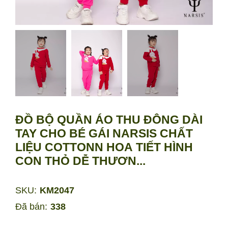
ĐỒ BỘ QUẦN ÁO THU ĐÔNG DÀI
TAY CHO BÉ GÁI NARSIS CHẤT
LIỆU COTTONN HOA TIẾT HÌNH
CON THỎ DỄ THƯƠN...
SKU:
KM2047
Đã bán:
338