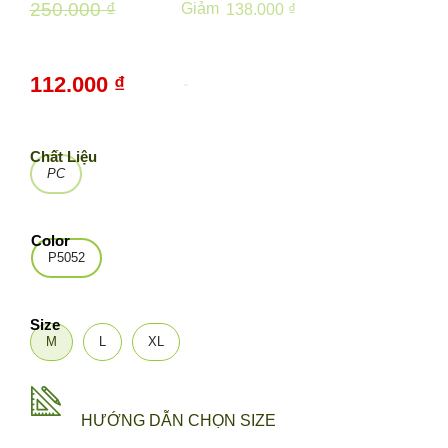
250.000 ₫
Giảm
138.000 ₫
112.000 ₫
-
55%
Chất Liệu
PC
Color
P5052
Size
M
L
XL
HƯỚNG DẪN CHỌN SIZE