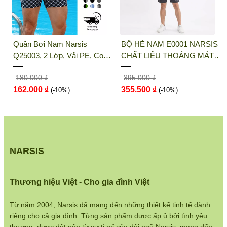
Điện thoại:
033 484 1292
Website:
http://narsis.vn
BỘ HÈ NAM E0001 NARSIS
QUẦN LÓT NỮ NARSIS
Hướng dẫn mua hàng:
Co
CHẤT LIỆU THOÁNG MÁT,
K8076 NARSIS VẢI THUN
https://www.narsis.vn/huong-dan-mua-hang
DỄ CHỊU, THOẢI MÁI CẢ
LẠNH THOÁNG MÁT, LÓT
395.000 ₫
65.000 ₫
NGÀY, DỄ VẬN ĐỘNG
COTTON THOẢI MÁI, GIỮ
Kiểm tra đơn hàng:
355.500 ₫
58.500 ₫
(-10%)
DÁNG TỐT, THO...
(-10%)
https://www.narsis.vn/kiem-tra-don-hang
Chính sách đổi hàng:
https://www.narsis.vn/doi-tra-hoan-tien
Chính sách bán hàng:
NARSIS
https://www.narsis.vn/chinh-sach-ban-hang
Hệ thống cửa hàng:
Thương hiệu Việt - Cho gia đình Việt
https://www.narsis.vn/shops
Từ năm 2004, Narsis đã mang đến những thiết kế tinh tế dành
riêng cho cả gia đình. Từng sản phẩm được ấp ủ bởi tình yêu