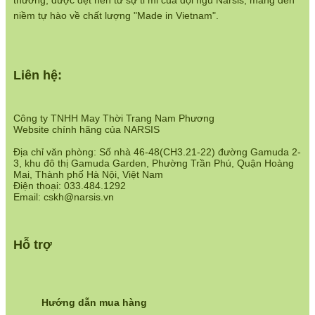
thương, được dệt nên từ sự tỉ mỉ của đội ngũ Narsis, mang đến
niềm tự hào về chất lượng "Made in Vietnam".
Liên hệ:
Công ty TNHH May Thời Trang Nam Phương
Website chính hãng của NARSIS
Địa chỉ văn phòng: Số nhà 46-48(CH3.21-22) đường Gamuda 2-
3, khu đô thị Gamuda Garden, Phường Trần Phú, Quận Hoàng
Mai, Thành phố Hà Nội, Việt Nam
Điện thoại: 033.484.1292
Email: cskh@narsis.vn
Hỗ trợ
Hướng dẫn mua hàng