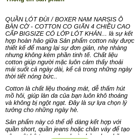
QUẦN LÓT ĐÙI / BOXER NAM NARSIS Ô
BÀN CỜ - COTTON CO GIÃN 4 CHIỀU CAO
CẤP BIGSIZE CÓ LỚP LÓT KHÁN... là sự kết
hợp hoàn hảo giữa Sản phẩm cotton này được
thiết kế để mang lại sự đơn giản, nhẹ nhàng
nhưng không kém phần tinh tế. Chất liệu
cotton giúp người mặc luôn cảm thấy thoải
mái suốt cả ngày dài, kể cả trong những ngày
thời tiết nóng bức..
Cotton là chất liệu thoáng mát, dễ thấm hút
mồ hôi, giúp làn da của bạn luôn khô thoáng
và không bị ngột ngạt. Đây là sự lựa chọn lý
tưởng cho những ngày hè.
Sản phẩm này có thể dễ dàng kết hợp với
quần short, quần jeans hoặc chân váy để tạo
nên một bộ trang phục hoàn hảo cho những