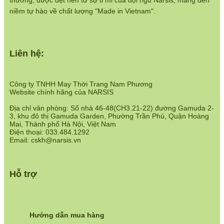
thương, được dệt nên từ sự tỉ mỉ của đội ngũ Narsis, mang đến
https://www.narsis.vn/chinh-sach-ban-hang
niềm tự hào về chất lượng "Made in Vietnam".
Hệ thống cửa hàng:
https://www.narsis.vn/shops
Liên hệ:
Công ty TNHH May Thời Trang Nam Phương
Website chính hãng của NARSIS
Địa chỉ văn phòng: Số nhà 46-48(CH3.21-22) đường Gamuda 2-
3, khu đô thị Gamuda Garden, Phường Trần Phú, Quận Hoàng
Mai, Thành phố Hà Nội, Việt Nam
Điện thoại: 033.484.1292
Email: cskh@narsis.vn
Hỗ trợ
Hướng dẫn mua hàng