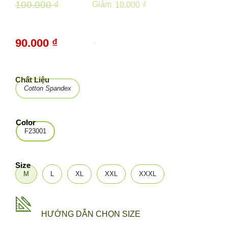
100.000 ₫
Giảm
10.000 ₫
90.000 ₫
-
10%
Chất Liệu
Cotton Spandex
Color
F23001
Size
M
L
XL
XXL
XXXL
HƯỚNG DẪN CHỌN SIZE