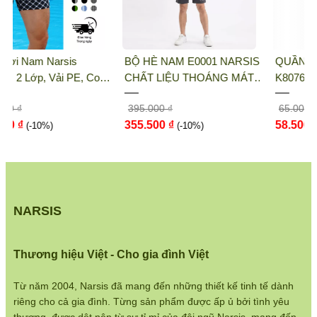
THỜI TRANG NARSIS
Địa chỉ văn phòng/showroom: Số 46 + 48
BỘ HÈ NAM E0001 NARSIS
QUẦN LÓT NỮ NARSIS
Shophouse đường 2.3 Khu đô thị Gamuda
CHẤT LIỆU THOÁNG MÁT,
K8076 NARSIS VẢI THUN
Gardens, Quận Hoàng Mai, Hà Nội
DỄ CHỊU, THOẢI MÁI CẢ
LẠNH THOÁNG MÁT, LÓT
395.000 ₫
65.000 ₫
NGÀY, DỄ VẬN ĐỘNG
COTTON THOẢI MÁI, GIỮ
Điện thoại:
033 484 1292
355.500 ₫
58.500 ₫
(-10%)
DÁNG TỐT, THO...
(-10%)
Website:
http://narsis.vn
Hướng dẫn mua hàng:
https://www.narsis.vn/huong-dan-mua-hang
NARSIS
Kiểm tra đơn hàng:
https://www.narsis.vn/kiem-tra-don-hang
Thương hiệu Việt - Cho gia đình Việt
Chính sách đổi hàng:
https://www.narsis.vn/doi-tra-hoan-tien
Từ năm 2004, Narsis đã mang đến những thiết kế tinh tế dành
riêng cho cả gia đình. Từng sản phẩm được ấp ủ bởi tình yêu
Chính sách bán hàng: