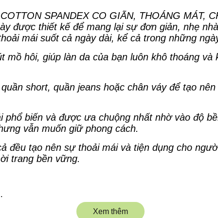
 COTTON SPANDEX CO GIÃN, THOÁNG MÁT, CHẤ
ày được thiết kế để mang lại sự đơn giản, nhẹ nh
thoải mái suốt cả ngày dài, kể cả trong những ngày 
út mồ hôi, giúp làn da của bạn luôn khô thoáng và 
 quần short, quần jeans hoặc chân váy để tạo nê
vải phổ biến và được ưa chuộng nhất nhờ vào độ bề
nhưng vẫn muốn giữ phong cách.
 cả đều tạo nên sự thoải mái và tiện dụng cho ngư
hời trang bền vững.
nhau
Xem thêm