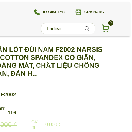
033.484.1292
CỬA HÀNG
0
N LÓT ĐÙI NAM F2002 NARSIS
 COTTON SPANDEX CO GIÃN,
ÁNG MÁT, CHẤT LIỆU CHỐNG
N, ĐÀN H...
F2002
án:
116
Giả
.000 ₫
10.000 ₫
m