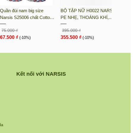
Quần đùi nam big size
BỘ TẬP NỮ H0022 NARSIS
BỘ T
Narsis S25006 chất Cotton
PE NHẸ, THOÁNG KHÍ,
KM90
Spandex màu Hoa văn đỏ,
THẤM MỒ HÔI, CHẤT LIỆU
LIỆU
75.000 ₫
395.000 ₫
105.0
thiết kế thoáng khí, phù hợp
BỀN, CHỐNG NẮNG
CHỊU
67.500 ₫
355.500 ₫
94.5
mùa hè
(-10%)
(-10%)
NGÀY
Kết nối với NARSIS
da