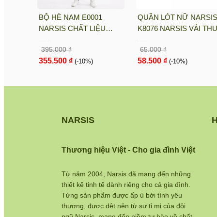
sis
BỘ HÈ NAM E0001
QUẦN LÓT NỮ NARSI
i PE, Co
NARSIS CHẤT LIỆU
K8076 NARSIS VẢI TH
nh Khô
THOÁNG MÁT, DỄ CHỊU,
LẠNH THOÁNG MÁT, L
395.000 ₫
65.000 ₫
THOẢI MÁI CẢ NGÀY, DỄ
COTTON THOẢI MÁI, 
355.500 ₫
58.500 ₫
VẬN ĐỘNG
(-10%)
DÁNG TỐT, THO...
(-10%)
NARSIS
H
Thương hiệu Việt - Cho gia đình Việt
Từ năm 2004, Narsis đã mang đến những
thiết kế tinh tế dành riêng cho cả gia đình.
Từng sản phẩm được ấp ủ bởi tình yêu
thương, được dệt nên từ sự tỉ mỉ của đội
ngũ Narsis, mang đến niềm tự hào về chất