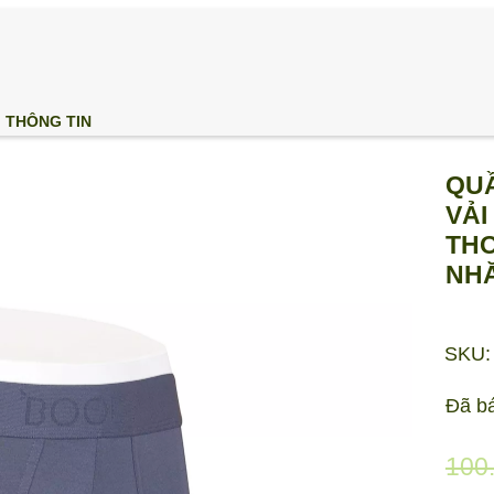
THÔNG TIN
QUẦ
VẢI
THO
NHĂ
SKU:
Đã b
100