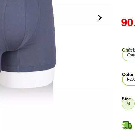
90
Chất 
Cot
Color
F20
Size
M