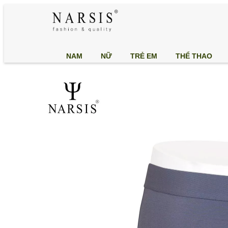
NAM
NỮ
TRẺ EM
THỂ THAO