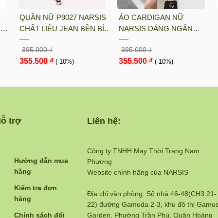
S
QUẦN NỮ P9027 NARSIS
ÁO CARDIGAN NỮ
UN
CHẤT LIỆU JEAN BỀN BỈ,
NARSIS DÁNG NGẮN
ÓT
CÁ TÍNH, TRẺ TRUNG,
CHẤT LIỆU LEN MỀM MỊN
395.000 ₫
395.000 ₫
GIỮ
THỜI TRANG, TRẺ
MÀU NÂU RUSTIC PHONG
355.500 ₫
355.500 ₫
TRUNG, THỜI TRANG
(-10%)
CÁCH HÀN QUỐC L23030
(-10%)
N...
ỗ trợ
Liên hệ:
Công ty TNHH May Thời Trang Nam
Hướng dẫn mua
Phương
hàng
Website chính hãng của NARSIS
Kiểm tra đơn
Địa chỉ văn phòng: Số nhà 46-48(CH3.21-
hàng
22) đường Gamuda 2-3, khu đô thị Gamu
Chính sách đổi
Garden, Phường Trần Phú, Quận Hoàng