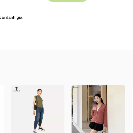
bài đánh giá.
8 Shophouse đường 2.3 Khu đô thị Gamuda Garden
s.vn/huong-dan-mua-hang
/kiem-tra-don-hang
n/doi-tra-hoan-tien
.vn/chinh-sach-ban-hang
/shops