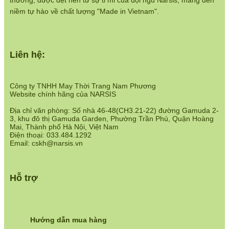
thương, được dệt nên từ sự tỉ mỉ của đội ngũ Narsis, mang đến
https://www.narsis.vn/chinh-sach-ban-hang
niềm tự hào về chất lượng "Made in Vietnam".
Hệ thống cửa hàng:
https://www.narsis.vn/shops
Liên hệ:
Công ty TNHH May Thời Trang Nam Phương
Website chính hãng của NARSIS
Địa chỉ văn phòng: Số nhà 46-48(CH3.21-22) đường Gamuda 2-
3, khu đô thị Gamuda Garden, Phường Trần Phú, Quận Hoàng
Mai, Thành phố Hà Nội, Việt Nam
Điện thoại: 033.484.1292
Email: cskh@narsis.vn
Hỗ trợ
Hướng dẫn mua hàng