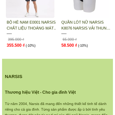
THỜI TRANG NARSIS
Địa chỉ văn phòng/showroom: Số 46 + 48
BỘ HÈ NAM E0001 NARSIS
QUẦN LÓT NỮ NARSIS
Shophouse đường 2.3 Khu đô thị Gamuda
CHẤT LIỆU THOÁNG MÁT,
K8076 NARSIS VẢI THUN
Gardens, Quận Hoàng Mai, Hà Nội
DỄ CHỊU, THOẢI MÁI CẢ
LẠNH THOÁNG MÁT, LÓT
395.000 ₫
65.000 ₫
NGÀY, DỄ VẬN ĐỘNG
COTTON THOẢI MÁI, GIỮ
Điện thoại:
033 484 1292
355.500 ₫
58.500 ₫
(-10%)
DÁNG TỐT, THO...
(-10%)
Website:
http://narsis.vn
Hướng dẫn mua hàng:
https://www.narsis.vn/huong-dan-mua-hang
NARSIS
Kiểm tra đơn hàng:
https://www.narsis.vn/kiem-tra-don-hang
Thương hiệu Việt - Cho gia đình Việt
Chính sách đổi hàng:
https://www.narsis.vn/doi-tra-hoan-tien
Từ năm 2004, Narsis đã mang đến những thiết kế tinh tế dành
riêng cho cả gia đình. Từng sản phẩm được ấp ủ bởi tình yêu
Chính sách bán hàng: