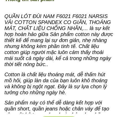
QUẦN LÓT ĐÙI NAM F6021 F6021 NARSIS
VẢI COTTON SPANDEX CO GIÃN, THOÁNG
MÁT, CHẤT LIỆU CHỐNG NHĂN,... là sự kết
hợp hoàn hảo giữa Sản phẩm cotton này được
thiết kế để mang lại sự đơn giản, nhẹ nhàng
nhưng không kém phần tinh tế. Chất liệu
cotton giúp người mặc luôn cảm thấy thoải
mái suốt cả ngày dài, kể cả trong những ngày
thời tiết nóng bức..
Cotton là chất liệu thoáng mát, dễ thấm hút
mồ hôi, giúp làn da của bạn luôn khô thoáng
và không bị ngột ngạt. Đây là sự lựa chọn lý
tưởng cho những ngày hè.
Sản phẩm này có thể dễ dàng kết hợp với
quần short, quần jeans hoặc chân váy để tạo
nên một bộ trang phục hoàn hảo cho những