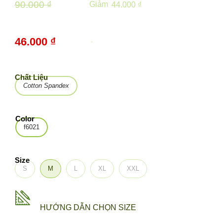
90.000 ₫
Giảm
44.000 ₫
46.000 ₫
-
49%
Chất Liệu
Cotton Spandex
Color
f6021
Size
S
M
L
XL
XXL
HƯỚNG DẪN CHỌN SIZE