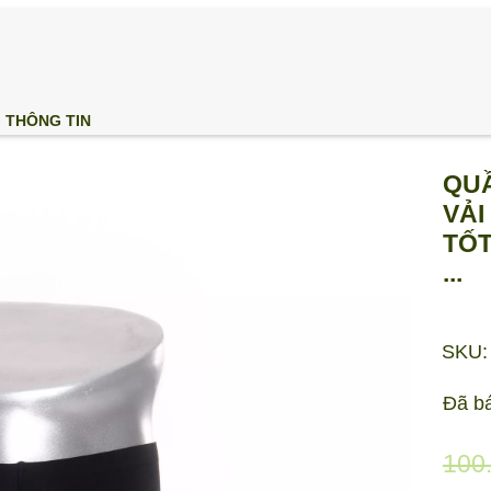
THÔNG TIN
QUẦN
VẢI
TỐT
...
SKU:
Đã b
100