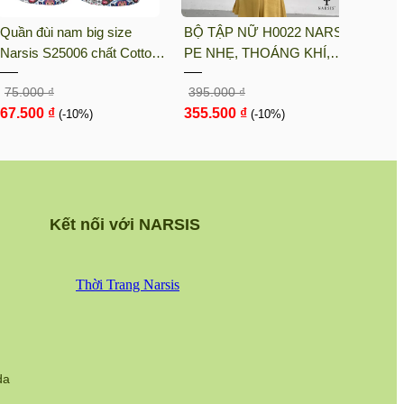
Quần đùi nam big size
BỘ TẬP NỮ H0022 NARSIS
BỘ T
Narsis S25006 chất Cotton
PE NHẸ, THOÁNG KHÍ,
KM90
Spandex màu Hoa văn đỏ,
THẤM MỒ HÔI, CHẤT LIỆU
LIỆU
75.000 ₫
395.000 ₫
105.0
thiết kế thoáng khí, phù hợp
BỀN, CHỐNG NẮNG
CHỊU
67.500 ₫
355.500 ₫
94.5
mùa hè
(-10%)
(-10%)
NGÀY
Kết nối với NARSIS
da