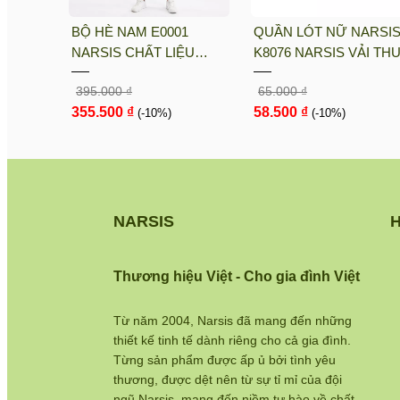
sis
BỘ HÈ NAM E0001
QUẦN LÓT NỮ NARSI
i PE, Co
NARSIS CHẤT LIỆU
K8076 NARSIS VẢI TH
nh Khô
THOÁNG MÁT, DỄ CHỊU,
LẠNH THOÁNG MÁT, L
395.000 ₫
65.000 ₫
THOẢI MÁI CẢ NGÀY, DỄ
COTTON THOẢI MÁI, 
355.500 ₫
58.500 ₫
VẬN ĐỘNG
(-10%)
DÁNG TỐT, THO...
(-10%)
NARSIS
H
Thương hiệu Việt - Cho gia đình Việt
Từ năm 2004, Narsis đã mang đến những
thiết kế tinh tế dành riêng cho cả gia đình.
Từng sản phẩm được ấp ủ bởi tình yêu
thương, được dệt nên từ sự tỉ mỉ của đội
ngũ Narsis, mang đến niềm tự hào về chất