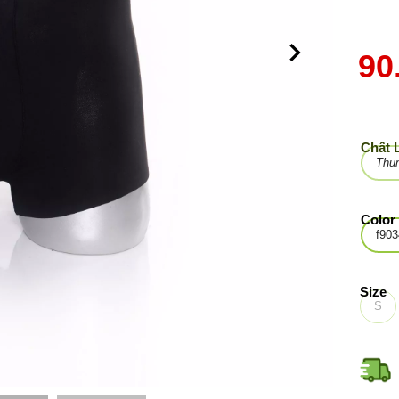
90
Chất 
Thun
Color
f903
Size
S