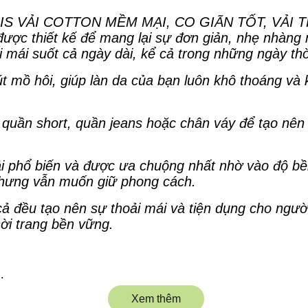
S VẢI COTTON MỀM MẠI, CO GIÃN TỐT, VẢI THO
ợc thiết kế để mang lại sự đơn giản, nhẹ nhàng 
 mái suốt cả ngày dài, kể cả trong những ngày thời
út mồ hôi, giúp làn da của bạn luôn khô thoáng và 
 quần short, quần jeans hoặc chân váy để tạo nê
vải phổ biến và được ưa chuộng nhất nhờ vào độ bề
nhưng vẫn muốn giữ phong cách.
 cả đều tạo nên sự thoải mái và tiện dụng cho ngư
hời trang bền vững.
nhau
Xem thêm