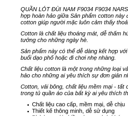
QUẦN LÓT ĐÙI NAM F9034 F9034 NARSI
hợp hoàn hảo giữa Sản phẩm cotton này đư
cotton giúp người mặc luôn cảm thấy thoải
Cotton là chất liệu thoáng mát, dễ thấm h
tưởng cho những ngày hè.
Sản phẩm này có thể dễ dàng kết hợp với
buổi dạo phố hoặc đi chơi nhẹ nhàng.
Chất liệu cotton là một trong những loại 
hảo cho những ai yêu thích sự đơn giản 
Cotton, vải bông, chất liệu mềm mại - tất
trong tủ quần áo của bất kỳ ai yêu thích t
Chất liệu cao cấp, mềm mại, dễ chịu
Thiết kế thông minh, dễ sử dụng
Phù hợp với nhiều phong cách khác 
Xuất xứ: Việt Nam