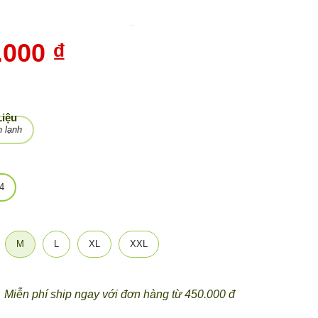
-
10%
.000 ₫
Liệu
 lạnh
4
M
L
XL
XXL
Miễn phí ship ngay với đơn hàng từ 450.000 đ