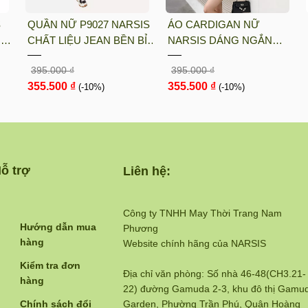
S
QUẦN NỮ P9027 NARSIS
ÁO CARDIGAN NỮ
UN
CHẤT LIỆU JEAN BỀN BỈ,
NARSIS DÁNG NGẮN
ÓT
CÁ TÍNH, TRẺ TRUNG,
CHẤT LIỆU LEN MỀM MỊN
395.000 ₫
395.000 ₫
GIỮ
THỜI TRANG, TRẺ
MÀU NÂU RUSTIC PHONG
355.500 ₫
355.500 ₫
TRUNG, THỜI TRANG
(-10%)
CÁCH HÀN QUỐC L23030
(-10%)
N...
ỗ trợ
Liên hệ:
Công ty TNHH May Thời Trang Nam
Hướng dẫn mua
Phương
hàng
Website chính hãng của NARSIS
Kiểm tra đơn
Địa chỉ văn phòng: Số nhà 46-48(CH3.21-
hàng
22) đường Gamuda 2-3, khu đô thị Gamu
Chính sách đổi
Garden, Phường Trần Phú, Quận Hoàng