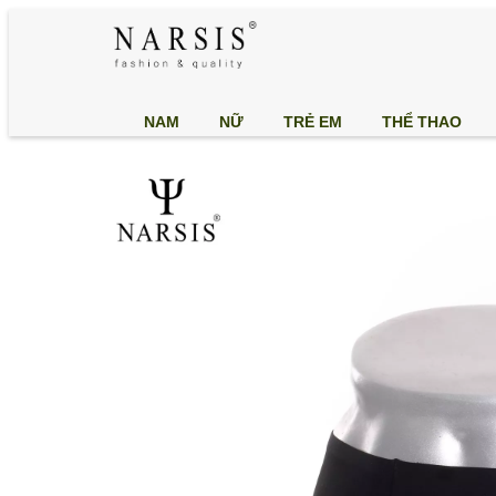
NAM
NỮ
TRẺ EM
THỂ THAO