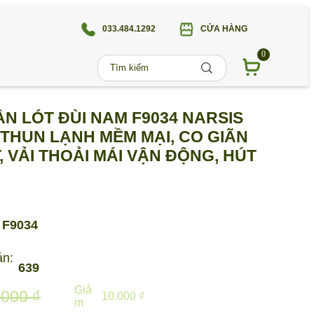
033.484.1292
CỬA HÀNG
0
 LÓT ĐÙI NAM F9034 NARSIS
 THUN LẠNH MỀM MẠI, CO GIÃN
, VẢI THOẢI MÁI VẬN ĐỘNG, HÚT
F9034
án:
639
Giả
.000 ₫
10.000 ₫
m