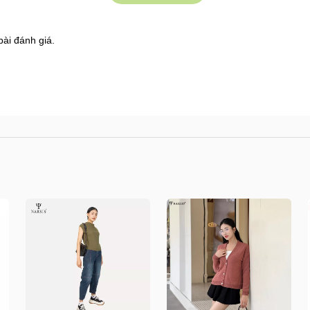
bài đánh giá.
8 Shophouse đường 2.3 Khu đô thị Gamuda Garden
s.vn/huong-dan-mua-hang
/kiem-tra-don-hang
n/doi-tra-hoan-tien
.vn/chinh-sach-ban-hang
/shops