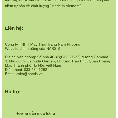
thương, được dệt nên từ sự tỉ mỉ của đội ngũ Narsis, mang đến
https://www.narsis.vn/chinh-sach-ban-hang
niềm tự hào về chất lượng "Made in Vietnam".
Hệ thống cửa hàng:
https://www.narsis.vn/shops
Liên hệ:
Công ty TNHH May Thời Trang Nam Phương
Website chính hãng của NARSIS
Địa chỉ văn phòng: Số nhà 46-48(CH3.21-22) đường Gamuda 2-
3, khu đô thị Gamuda Garden, Phường Trần Phú, Quận Hoàng
Mai, Thành phố Hà Nội, Việt Nam
Điện thoại: 033.484.1292
Email: cskh@narsis.vn
Hỗ trợ
Hướng dẫn mua hàng