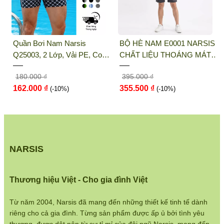
THỜI TRANG NARSIS
Địa chỉ văn phòng/showroom: Số 46 + 48
Quần Bơi Nam Narsis
BỘ HÈ NAM E0001 NARSIS
Shophouse đường 2.3 Khu đô thị Gamuda
Q25003, 2 Lớp, Vải PE, Co
CHẤT LIỆU THOÁNG MÁT,
Gardens, Quận Hoàng Mai, Hà Nội
Giãn 4 Chiều, Nhanh Khô
DỄ CHỊU, THOẢI MÁI CẢ
180.000 ₫
395.000 ₫
NGÀY, DỄ VẬN ĐỘNG
Điện thoại:
033 484 1292
162.000 ₫
355.500 ₫
(-10%)
(-10%)
Website:
http://narsis.vn
Hướng dẫn mua hàng:
https://www.narsis.vn/huong-dan-mua-hang
NARSIS
Kiểm tra đơn hàng:
https://www.narsis.vn/kiem-tra-don-hang
Thương hiệu Việt - Cho gia đình Việt
Chính sách đổi hàng:
https://www.narsis.vn/doi-tra-hoan-tien
Từ năm 2004, Narsis đã mang đến những thiết kế tinh tế dành
riêng cho cả gia đình. Từng sản phẩm được ấp ủ bởi tình yêu
Chính sách bán hàng: