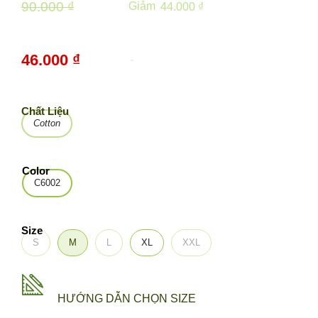
90.000 ₫
Giảm
44.000 ₫
46.000 ₫
-
49%
Chất Liệu
Cotton
Color
C6002
Size
S
M
L
XL
XXL
HƯỚNG DẪN CHỌN SIZE