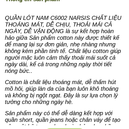
QUẦN LÓT NAM C6002 NARSIS CHẤT LIỆU
THOÁNG MÁT, DỄ CHỊU, THOẢI MÁI CẢ
NGÀY, DỄ VẬN ĐỘNG là sự kết hợp hoàn
hảo giữa Sản phẩm cotton này được thiết kế
để mang lại sự đơn giản, nhẹ nhàng nhưng
không kém phần tinh tế. Chất liệu cotton giúp
người mặc luôn cảm thấy thoải mái suốt cả
ngày dài, kể cả trong những ngày thời tiết
nóng bức..
Cotton là chất liệu thoáng mát, dễ thấm hút
mồ hôi, giúp làn da của bạn luôn khô thoáng
và không bị ngột ngạt. Đây là sự lựa chọn lý
tưởng cho những ngày hè.
Sản phẩm này có thể dễ dàng kết hợp với
quần short, quần jeans hoặc chân váy để tạo
nên một bộ trang phục hoàn hảo cho những