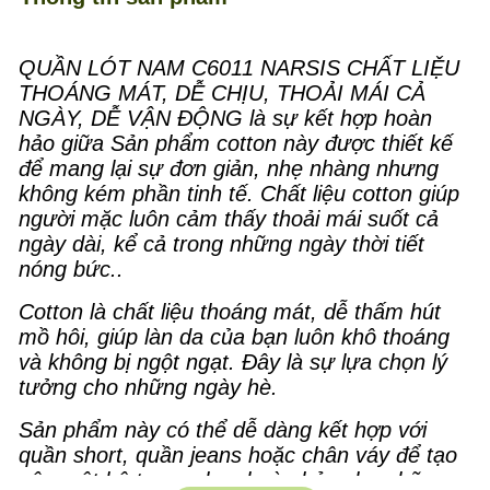
QUẦN LÓT NAM C6011 NARSIS CHẤT LIỆU
THOÁNG MÁT, DỄ CHỊU, THOẢI MÁI CẢ
NGÀY, DỄ VẬN ĐỘNG là sự kết hợp hoàn
hảo giữa Sản phẩm cotton này được thiết kế
để mang lại sự đơn giản, nhẹ nhàng nhưng
không kém phần tinh tế. Chất liệu cotton giúp
người mặc luôn cảm thấy thoải mái suốt cả
ngày dài, kể cả trong những ngày thời tiết
nóng bức..
Cotton là chất liệu thoáng mát, dễ thấm hút
mồ hôi, giúp làn da của bạn luôn khô thoáng
và không bị ngột ngạt. Đây là sự lựa chọn lý
tưởng cho những ngày hè.
Sản phẩm này có thể dễ dàng kết hợp với
quần short, quần jeans hoặc chân váy để tạo
nên một bộ trang phục hoàn hảo cho những