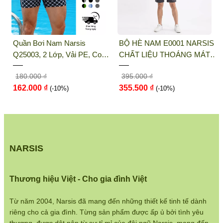
THỜI TRANG NARSIS
Địa chỉ văn phòng/showroom: Số 46 + 48
rsis
BỘ HÈ NAM E0001 NARSIS
QUẦN LÓT NỮ NAR
Shophouse đường 2.3 Khu đô thị Gamuda
ải PE, Co
CHẤT LIỆU THOÁNG MÁT,
K8076 NARSIS VẢI 
Gardens, Quận Hoàng Mai, Hà Nội
anh Khô
DỄ CHỊU, THOẢI MÁI CẢ
LẠNH THOÁNG MÁT
395.000 ₫
65.000 ₫
NGÀY, DỄ VẬN ĐỘNG
COTTON THOẢI MÁI
Điện thoại:
033 484 1292
355.500 ₫
58.500 ₫
(-10%)
DÁNG TỐT, THO...
(-10%)
Website:
http://narsis.vn
Hướng dẫn mua hàng:
https://www.narsis.vn/huong-dan-mua-hang
NARSIS
Kiểm tra đơn hàng:
https://www.narsis.vn/kiem-tra-don-hang
Thương hiệu Việt - Cho gia đình Việt
Chính sách đổi hàng:
https://www.narsis.vn/doi-tra-hoan-tien
Từ năm 2004, Narsis đã mang đến những thiết kế tinh tế dành
riêng cho cả gia đình. Từng sản phẩm được ấp ủ bởi tình yêu
Chính sách bán hàng: