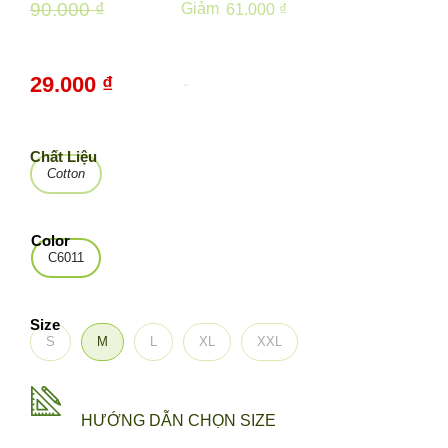
90.000 ₫
Giảm
61.000 ₫
29.000 ₫
-
68%
Chất Liệu
Cotton
Color
C6011
Size
S
M
L
XL
XXL
HƯỚNG DẪN CHỌN SIZE