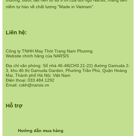
thương, được dệt nên từ sự tỉ mỉ của đội ngũ Narsis, mang đến
https://www.narsis.vn/chinh-sach-ban-hang
niềm tự hào về chất lượng "Made in Vietnam".
Hệ thống cửa hàng:
https://www.narsis.vn/shops
Liên hệ:
Công ty TNHH May Thời Trang Nam Phương
Website chính hãng của NARSIS
Địa chỉ văn phòng: Số nhà 46-48(CH3.21-22) đường Gamuda 2-
3, khu đô thị Gamuda Garden, Phường Trần Phú, Quận Hoàng
Mai, Thành phố Hà Nội, Việt Nam
Điện thoại: 033.484.1292
Email: cskh@narsis.vn
Hỗ trợ
Hướng dẫn mua hàng