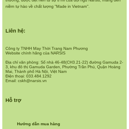
thương, được dệt nên từ sự tỉ mỉ của đội ngũ Narsis, mang đến
niềm tự hào về chất lượng "Made in Vietnam".
Liên hệ:
Công ty TNHH May Thời Trang Nam Phương
Website chính hãng của NARSIS
Địa chỉ văn phòng: Số nhà 46-48(CH3.21-22) đường Gamuda 2-
3, khu đô thị Gamuda Garden, Phường Trần Phú, Quận Hoàng
Mai, Thành phố Hà Nội, Việt Nam
Điện thoại: 033.484.1292
Email: cskh@narsis.vn
Hỗ trợ
Hướng dẫn mua hàng