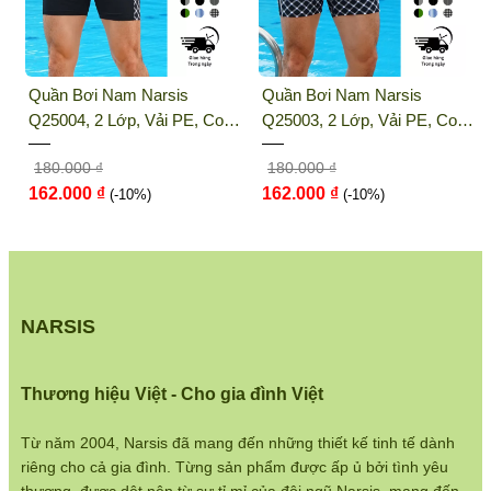
Điện thoại:
033 484 1292
Website:
http://narsis.vn
Quần Bơi Nam Narsis
Quần Bơi Nam Narsis
Hướng dẫn mua hàng:
Q25004, 2 Lớp, Vải PE, Co
Q25003, 2 Lớp, Vải PE, Co
https://www.narsis.vn/huong-dan-mua-hang
Giãn 4 Chiều, Nhanh Khô
Giãn 4 Chiều, Nhanh Khô
180.000 ₫
180.000 ₫
Kiểm tra đơn hàng:
162.000 ₫
162.000 ₫
(-10%)
(-10%)
https://www.narsis.vn/kiem-tra-don-hang
Chính sách đổi hàng:
https://www.narsis.vn/doi-tra-hoan-tien
Chính sách bán hàng:
NARSIS
https://www.narsis.vn/chinh-sach-ban-hang
Hệ thống cửa hàng:
Thương hiệu Việt - Cho gia đình Việt
https://www.narsis.vn/shops
Từ năm 2004, Narsis đã mang đến những thiết kế tinh tế dành
riêng cho cả gia đình. Từng sản phẩm được ấp ủ bởi tình yêu