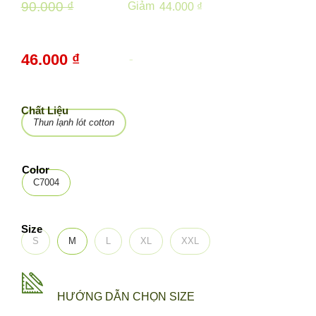
90.000 ₫
Giảm
44.000 ₫
46.000 ₫
-
49%
Chất Liệu
Thun lạnh lót cotton
Color
C7004
Size
S
M
L
XL
XXL
HƯỚNG DẪN CHỌN SIZE