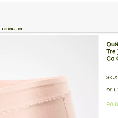
THÔNG TIN
Quầ
Tre
Co 
SKU:
Đã b
90.