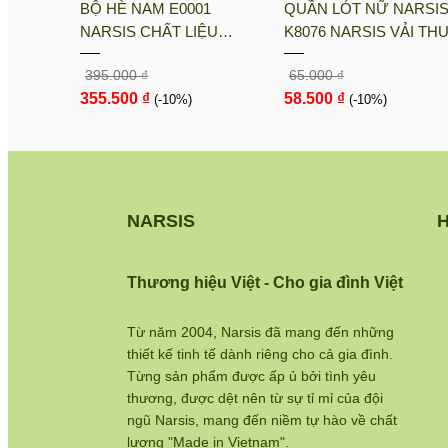
sis
BỘ HÈ NAM E0001
QUẦN LÓT NỮ NARSI
Kiểm tra đơn hàng:
https://www.narsis.vn/kiem-tra-d
i PE, Co
NARSIS CHẤT LIỆU
K8076 NARSIS VẢI TH
Chính sách đổi hàng:
https://www.narsis.vn/doi-tra-h
nh Khô
THOÁNG MÁT, DỄ CHỊU,
LẠNH THOÁNG MÁT, L
395.000 ₫
65.000 ₫
THOẢI MÁI CẢ NGÀY, DỄ
COTTON THOẢI MÁI, 
Chính sách bán hàng:
https://www.narsis.vn/chinh-s
355.500 ₫
58.500 ₫
VẬN ĐỘNG
(-10%)
DÁNG TỐT, THO...
(-10%)
Hệ thống cửa hàng:
https://www.narsis.vn/shops
NARSIS
H
Thương hiệu Việt - Cho gia đình Việt
Từ năm 2004, Narsis đã mang đến những
thiết kế tinh tế dành riêng cho cả gia đình.
Từng sản phẩm được ấp ủ bởi tình yêu
thương, được dệt nên từ sự tỉ mỉ của đội
ngũ Narsis, mang đến niềm tự hào về chất
lượng "Made in Vietnam".