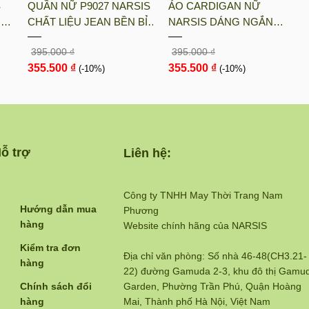
S
QUẦN NỮ P9027 NARSIS
ÁO CARDIGAN NỮ
on-hang
UN
CHẤT LIỆU JEAN BỀN BỈ,
NARSIS DÁNG NGẮN
oan-tien
ÓT
CÁ TÍNH, TRẺ TRUNG,
CHẤT LIỆU LEN MỀM MỊN
395.000 ₫
395.000 ₫
GIỮ
THỜI TRANG, TRẺ
MÀU NÂU RUSTIC PHONG
ach-ban-hang
355.500 ₫
355.500 ₫
TRUNG, THỜI TRANG
(-10%)
CÁCH HÀN QUỐC L23030
(-10%)
N...
ỗ trợ
Liên hệ:
Công ty TNHH May Thời Trang Nam
Hướng dẫn mua
Phương
hàng
Website chính hãng của NARSIS
Kiểm tra đơn
Địa chỉ văn phòng: Số nhà 46-48(CH3.21-
hàng
22) đường Gamuda 2-3, khu đô thị Gamu
Chính sách đổi
Garden, Phường Trần Phú, Quận Hoàng
hàng
Mai, Thành phố Hà Nội, Việt Nam