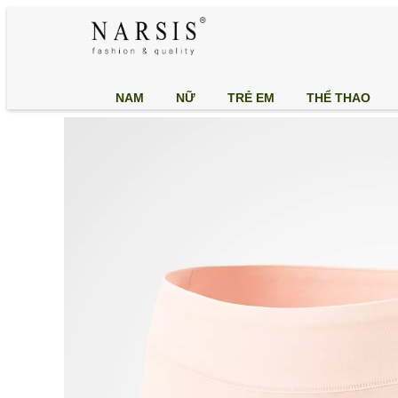
NAM
NỮ
TRẺ EM
THỂ THAO