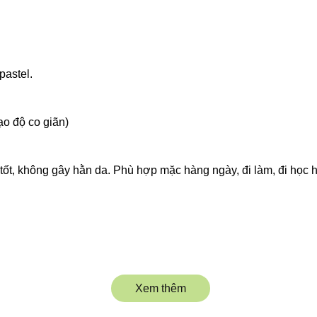
pastel.
o độ co giãn)
tốt, không gây hằn da. Phù hợp mặc hàng ngày, đi làm, đi học 
Xem thêm
iên, mang lại cảm giác mượt mà trên da, không gây hằn ngứa hay
i gấp 3 lần so với cotton, giúp vùng nhạy cảm luôn khô thoáng