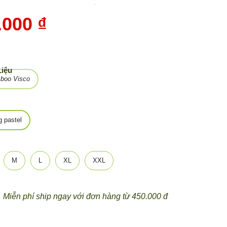
-
10%
.000 ₫
Liệu
boo Visco
 pastel
M
L
XL
XXL
Miễn phí ship ngay với đơn hàng từ 450.000 đ