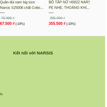
Quần đùi nam big size
BỘ TẬP NỮ H0022 NARSIS
BỘ T
Narsis S25006 chất Cotton
PE NHẸ, THOÁNG KHÍ,
KM90
Spandex màu Hoa văn đỏ,
THẤM MỒ HÔI, CHẤT LIỆU
LIỆU
75.000 ₫
395.000 ₫
105.0
thiết kế thoáng khí, phù hợp
BỀN, CHỐNG NẮNG
CHỊU
67.500 ₫
355.500 ₫
94.5
mùa hè
(-10%)
(-10%)
NGÀY
Kết nối với NARSIS
da