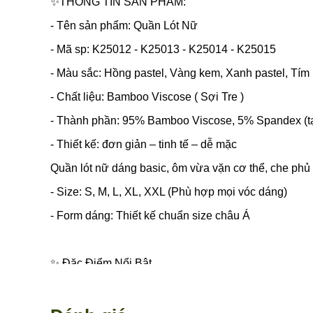
✨THÔNG TIN SẢN PHẨM:
- Tên sản phẩm: Quần Lót Nữ
- Mã sp: K25012 - K25013 - K25014 - K25015
- Màu sắc: Hồng pastel, Vàng kem, Xanh pastel, Tím 
- Chất liệu: Bamboo Viscose ( Sợi Tre )
- Thành phần: 95% Bamboo Viscose, 5% Spandex (tạ
- Thiết kế: đơn giản – tinh tế – dễ mặc
Quần lót nữ dáng basic, ôm vừa vặn cơ thể, che phủ 
- Size: S, M, L, XL, XXL (Phù hợp mọi vóc dáng)
- Form dáng: Thiết kế chuẩn size châu Á
✨ Đặc Điểm Nổi Bật
- Siêu mềm mịn: Sợi tre có cấu trúc tròn, mịn tự nh
- Thoáng khí tối đa: Khả năng hút ẩm và thoát mồ hô