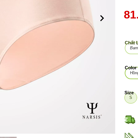
81
Chất 
Bam
Color
Hồng
Size
S