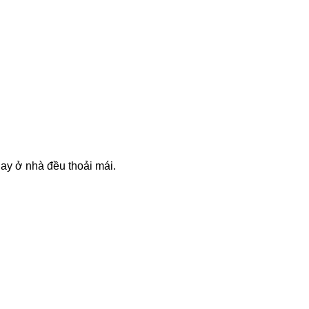
hay ở nhà đều thoải mái.
 kích ứng.
, ngăn ngừa vi khuẩn và nấm mốc.