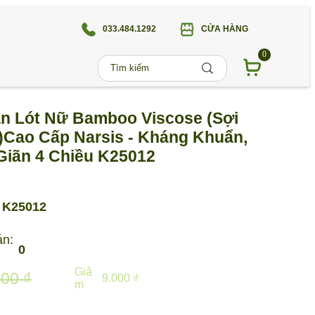
033.484.1292
CỬA HÀNG
0
n Lót Nữ Bamboo Viscose (Sợi
 )Cao Cấp Narsis - Kháng Khuẩn,
Giãn 4 Chiều K25012
K25012
án:
0
Giả
000 ₫
9.000 ₫
m