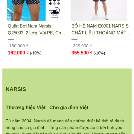
Điện thoại:
033 484 1292
Website:
http://narsis.vn
BỘ HÈ NAM E0001 NARSIS
QUẦN LÓT NỮ NARSIS
Hướng dẫn mua hàng:
CHẤT LIỆU THOÁNG MÁT,
K8076 NARSIS VẢI THUN
https://www.narsis.vn/huong-dan-mua-hang
DỄ CHỊU, THOẢI MÁI CẢ
LẠNH THOÁNG MÁT, LÓT
395.000 ₫
65.000 ₫
NGÀY, DỄ VẬN ĐỘNG
COTTON THOẢI MÁI, GIỮ
Kiểm tra đơn hàng:
355.500 ₫
58.500 ₫
(-10%)
DÁNG TỐT, THO...
(-10%)
https://www.narsis.vn/kiem-tra-don-hang
Chính sách đổi hàng:
https://www.narsis.vn/doi-tra-hoan-tien
Chính sách bán hàng:
NARSIS
https://www.narsis.vn/chinh-sach-ban-hang
Hệ thống cửa hàng:
Thương hiệu Việt - Cho gia đình Việt
https://www.narsis.vn/shops
Từ năm 2004, Narsis đã mang đến những thiết kế tinh tế dành
riêng cho cả gia đình. Từng sản phẩm được ấp ủ bởi tình yêu