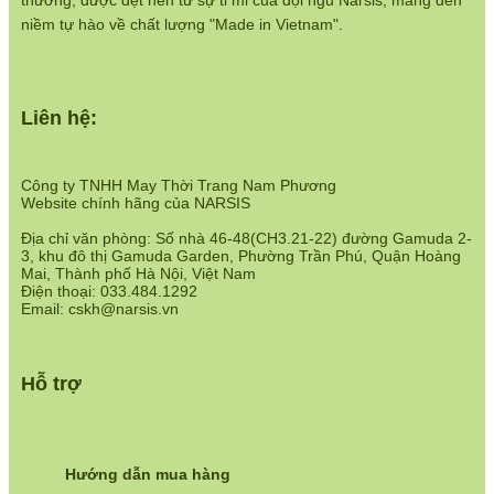
thương, được dệt nên từ sự tỉ mỉ của đội ngũ Narsis, mang đến
niềm tự hào về chất lượng "Made in Vietnam".
Liên hệ:
Công ty TNHH May Thời Trang Nam Phương
Website chính hãng của NARSIS
Địa chỉ văn phòng: Số nhà 46-48(CH3.21-22) đường Gamuda 2-
3, khu đô thị Gamuda Garden, Phường Trần Phú, Quận Hoàng
Mai, Thành phố Hà Nội, Việt Nam
Điện thoại: 033.484.1292
Email: cskh@narsis.vn
Hỗ trợ
Hướng dẫn mua hàng