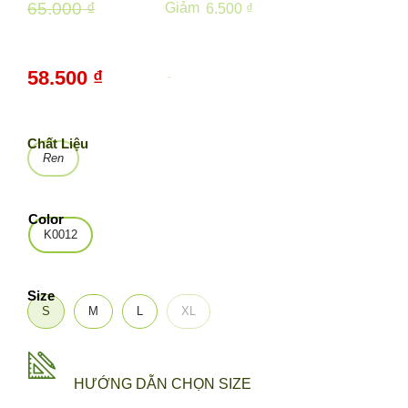
65.000 ₫
Giảm
6.500 ₫
58.500 ₫
-
10%
Chất Liệu
Ren
Color
K0012
Size
S
M
L
XL
HƯỚNG DẪN CHỌN SIZE