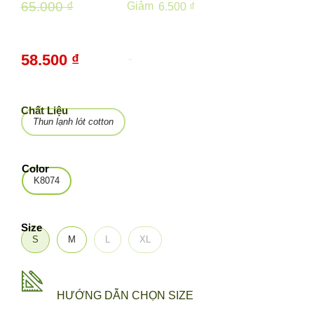
65.000 ₫
Giảm
6.500 ₫
58.500 ₫
-
10%
Chất Liệu
Thun lạnh lót cotton
Color
K8074
Size
S
M
L
XL
HƯỚNG DẪN CHỌN SIZE