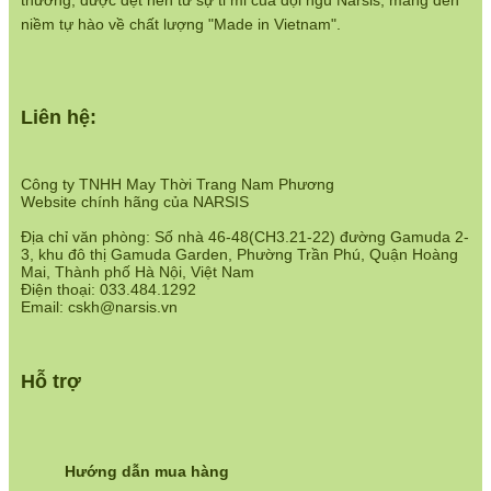
thương, được dệt nên từ sự tỉ mỉ của đội ngũ Narsis, mang đến
niềm tự hào về chất lượng "Made in Vietnam".
Liên hệ:
Công ty TNHH May Thời Trang Nam Phương
Website chính hãng của NARSIS
Địa chỉ văn phòng: Số nhà 46-48(CH3.21-22) đường Gamuda 2-
3, khu đô thị Gamuda Garden, Phường Trần Phú, Quận Hoàng
Mai, Thành phố Hà Nội, Việt Nam
Điện thoại: 033.484.1292
Email: cskh@narsis.vn
Hỗ trợ
Hướng dẫn mua hàng