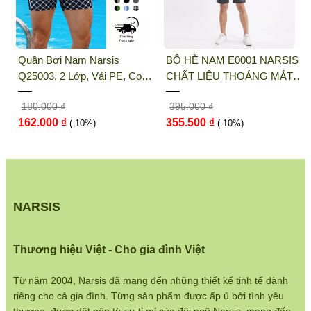
Điện thoại:
033 484 1292
Website:
http://narsis.vn
Quần Bơi Nam Narsis
BỘ HÈ NAM E0001 NARSIS
Hướng dẫn mua hàng:
Q25003, 2 Lớp, Vải PE, Co
CHẤT LIỆU THOÁNG MÁT,
https://www.narsis.vn/huong-dan-mua-hang
Giãn 4 Chiều, Nhanh Khô
DỄ CHỊU, THOẢI MÁI CẢ
180.000 ₫
395.000 ₫
NGÀY, DỄ VẬN ĐỘNG
Kiểm tra đơn hàng:
162.000 ₫
355.500 ₫
(-10%)
(-10%)
https://www.narsis.vn/kiem-tra-don-hang
Chính sách đổi hàng:
https://www.narsis.vn/doi-tra-hoan-tien
Chính sách bán hàng:
NARSIS
https://www.narsis.vn/chinh-sach-ban-hang
Hệ thống cửa hàng:
Thương hiệu Việt - Cho gia đình Việt
https://www.narsis.vn/shops
Từ năm 2004, Narsis đã mang đến những thiết kế tinh tế dành
riêng cho cả gia đình. Từng sản phẩm được ấp ủ bởi tình yêu