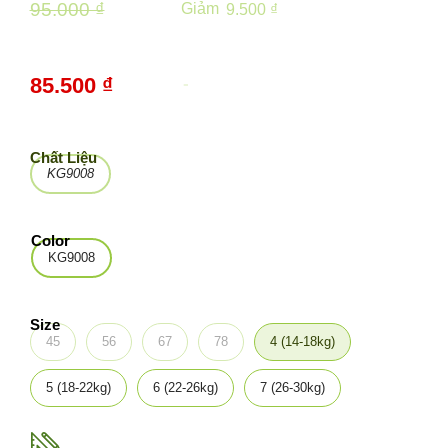
95.000 ₫
Giảm
9.500 ₫
85.500 ₫
-
10%
Chất Liệu
KG9008
Color
KG9008
Size
45
56
67
78
4 (14-18kg)
5 (18-22kg)
6 (22-26kg)
7 (26-30kg)