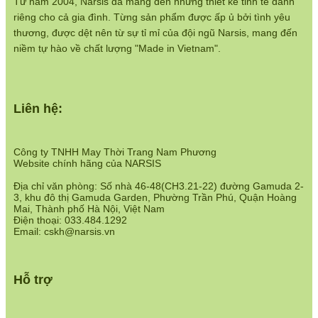
Từ năm 2004, Narsis đã mang đến những thiết kế tinh tế dành
riêng cho cả gia đình. Từng sản phẩm được ấp ủ bởi tình yêu
thương, được dệt nên từ sự tỉ mỉ của đội ngũ Narsis, mang đến
niềm tự hào về chất lượng "Made in Vietnam".
Liên hệ:
Công ty TNHH May Thời Trang Nam Phương
Website chính hãng của NARSIS
Địa chỉ văn phòng: Số nhà 46-48(CH3.21-22) đường Gamuda 2-
3, khu đô thị Gamuda Garden, Phường Trần Phú, Quận Hoàng
Mai, Thành phố Hà Nội, Việt Nam
Điện thoại: 033.484.1292
Email: cskh@narsis.vn
Hỗ trợ