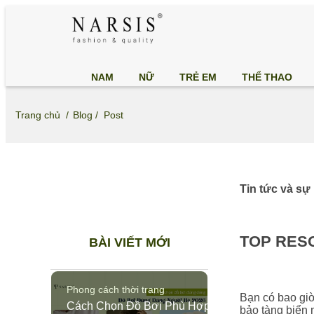
NAM
NỮ
TRẺ EM
THỂ THAO
Trang chủ /
Blog /
Post
Tin tức và sự
TOP RES
BÀI VIẾT MỚI
Phong cách thời trang
Bạn có bao gi
Cách Chọn Đồ Bơi Phù Hợp
bảo tàng biển 