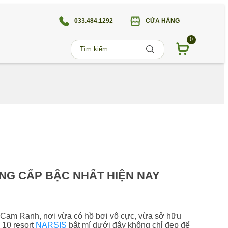
033.484.1292
CỬA HÀNG
0
NG CẤP BẬC NHẤT HIỆN NAY
 Cam Ranh, nơi vừa có hồ bơi vô cực, vừa sở hữu
 10 resort
NARSIS
bật mí dưới đây không chỉ đẹp để