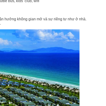
tle bus, kids’ club, wifi
n tận hưởng không gian mở và sự riêng tư như ở nhà.
.