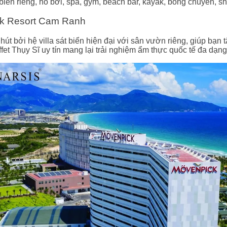
 biển riêng, hồ bơi, spa, gym, beach bar, kayak, bóng chuyền, shut
ck Resort Cam Ranh
hút bởi hệ villa sát biển hiện đại với sân vườn riêng, giúp bạ
fet Thụy Sĩ uy tín mang lại trải nghiệm ẩm thực quốc tế đa dạng