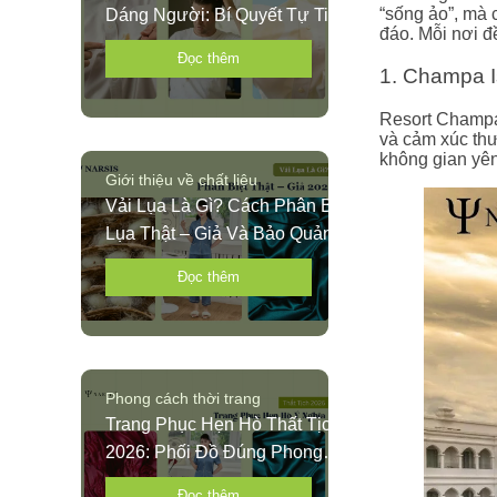
“sống ảo”, mà 
Dáng Người: Bí Quyết Tự Tin
đáo. Mỗi nơi đ
Diện Bikini Hè 2026
Đọc thêm
1. Champa I
Resort Champa 
và cảm xúc thư
không gian yên
Giới thiệu về chất liệu
Vải Lụa Là Gì? Cách Phân Biệt
Lụa Thật – Giả Và Bảo Quản
Chuẩn 2026
Đọc thêm
Phong cách thời trang
Trang Phục Hẹn Hò Thất Tịch
2026: Phối Đồ Đúng Phong
Tục
Đọc thêm