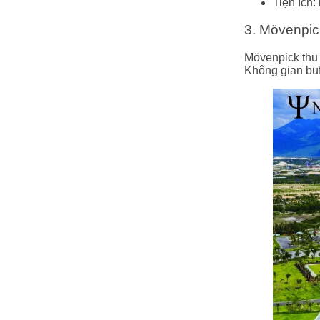
Tiện ích:
3. Mövenpi
Mövenpick thu 
Không gian buf