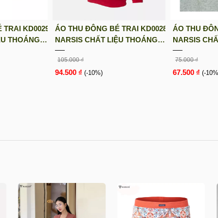
 TRAI KD0029
ÁO THU ĐÔNG BÉ TRAI KD0028
ÁO THU ĐÔN
ỆU THOÁNG
NARSIS CHẤT LIỆU THOÁNG
NARSIS CHẤ
HOẢI MÁI CẢ
MÁT, DỄ CHỊU, THOẢI MÁI CẢ
MÁT, DỄ CHỊ
105.000 ₫
75.000 ₫
ĐỘNG
NGÀY, DỄ VẬN ĐỘNG
NGÀY, DỄ V
94.500 ₫
67.500 ₫
(-10%)
(-10%