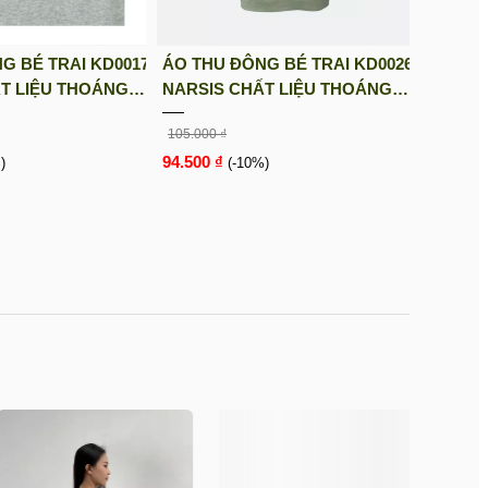
G BÉ TRAI KD0017
ÁO THU ĐÔNG BÉ TRAI KD0026
T LIỆU THOÁNG
NARSIS CHẤT LIỆU THOÁNG
U, THOẢI MÁI CẢ
MÁT, DỄ CHỊU, THOẢI MÁI CẢ
105.000 ₫
ẬN ĐỘNG
NGÀY, DỄ VẬN ĐỘNG
94.500 ₫
)
(-10%)