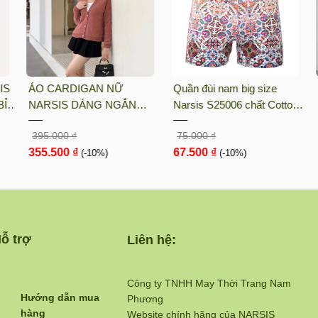
IS
ÁO CARDIGAN NỮ
Quần đùi nam big size
Ỉ,
NARSIS DÁNG NGẮN
Narsis S25006 chất Cotton
CHẤT LIỆU LEN MỀM MỊN
Spandex màu Hoa văn đỏ,
395.000 ₫
75.000 ₫
MÀU NÂU RUSTIC PHONG
thiết kế thoáng khí, phù hợp
355.500 ₫
67.500 ₫
CÁCH HÀN QUỐC L23030
(-10%)
mùa hè
(-10%)
N...
ỗ trợ
Liên hệ:
Công ty TNHH May Thời Trang Nam
Hướng dẫn mua
Phương
hàng
Website chính hãng của NARSIS