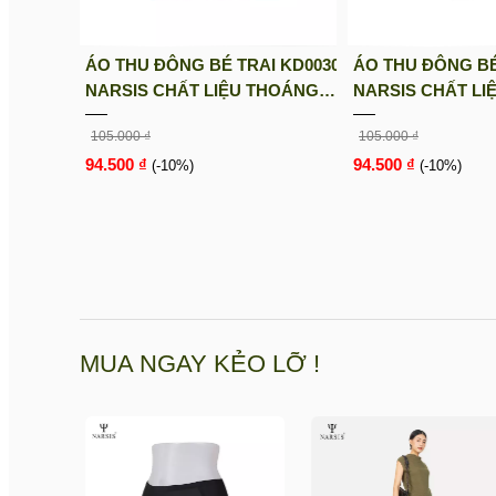
ÁO THU ĐÔNG BÉ TRAI KD0030
ÁO THU ĐÔNG BÉ
NARSIS CHẤT LIỆU THOÁNG
NARSIS CHẤT LI
MÁT, DỄ CHỊU, THOẢI MÁI CẢ
MÁT, DỄ CHỊU, T
105.000 ₫
105.000 ₫
NGÀY, DỄ VẬN ĐỘNG
NGÀY, DỄ VẬN 
94.500 ₫
94.500 ₫
(-10%)
(-10%)
MUA NGAY KẺO LỠ !