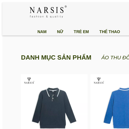
NAM
NỮ
TRẺ EM
THỂ THAO
DANH MỤC SẢN PHẨM
ÁO THU ĐÔ