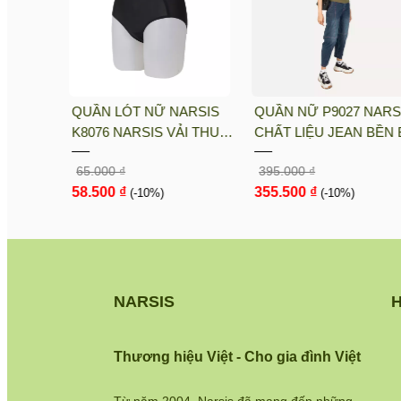
1
QUẦN LÓT NỮ NARSIS
QUẦN NỮ P9027 NARS
ỆU
K8076 NARSIS VẢI THUN
CHẤT LIỆU JEAN BỀN B
 CHỊU,
LẠNH THOÁNG MÁT, LÓT
CÁ TÍNH, TRẺ TRUNG,
65.000 ₫
395.000 ₫
GÀY, DỄ
COTTON THOẢI MÁI, GIỮ
THỜI TRANG, TRẺ
58.500 ₫
355.500 ₫
DÁNG TỐT, THO...
(-10%)
TRUNG, THỜI TRANG
(-10%)
NARSIS
H
Thương hiệu Việt - Cho gia đình Việt