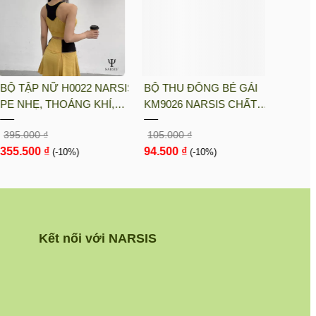
BỘ TẬP NỮ H0022 NARSIS
BỘ THU ĐÔNG BÉ GÁI
PE NHẸ, THOÁNG KHÍ,
KM9026 NARSIS CHẤT
THẤM MỒ HÔI, CHẤT LIỆU
LIỆU THOÁNG MÁT, DỄ
395.000 ₫
105.000 ₫
BỀN, CHỐNG NẮNG
CHỊU, THOẢI MÁI CẢ
355.500 ₫
94.500 ₫
(-10%)
NGÀY, DỄ VẬN ĐỘNG
(-10%)
Kết nối với NARSIS