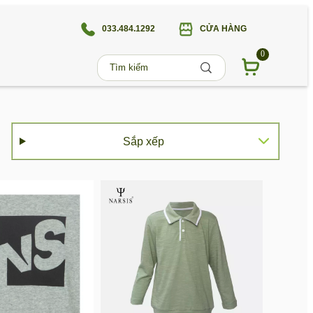
033.484.1292
CỬA HÀNG
0
Sắp xếp