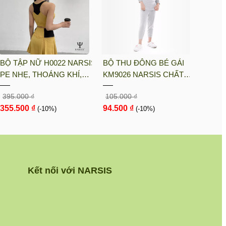
BỘ TẬP NỮ H0022 NARSIS
BỘ THU ĐÔNG BÉ GÁI
PE NHẸ, THOÁNG KHÍ,
KM9026 NARSIS CHẤT
THẤM MỒ HÔI, CHẤT LIỆU
LIỆU THOÁNG MÁT, DỄ
395.000 ₫
105.000 ₫
BỀN, CHỐNG NẮNG
CHỊU, THOẢI MÁI CẢ
355.500 ₫
94.500 ₫
(-10%)
NGÀY, DỄ VẬN ĐỘNG
(-10%)
Kết nối với NARSIS