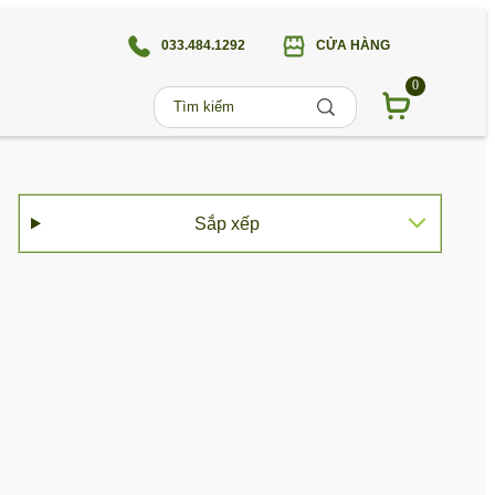
033.484.1292
CỬA HÀNG
0
Sắp xếp