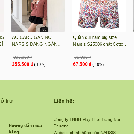
IS
ÁO CARDIGAN NỮ
Quần đùi nam big size
Ỉ,
NARSIS DÁNG NGẮN
Narsis S25006 chất Cotton
CHẤT LIỆU LEN MỀM MỊN
Spandex màu Hoa văn đỏ,
395.000 ₫
75.000 ₫
MÀU NÂU RUSTIC PHONG
thiết kế thoáng khí, phù hợp
355.500 ₫
67.500 ₫
CÁCH HÀN QUỐC L23030
(-10%)
mùa hè
(-10%)
N...
ỗ trợ
Liên hệ:
Công ty TNHH May Thời Trang Nam
Hướng dẫn mua
Phương
hàng
Website chính hãng của NARSIS