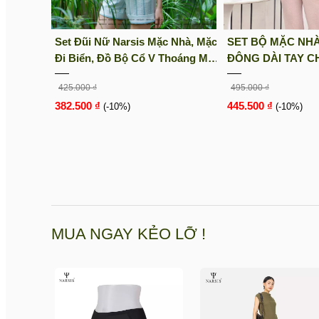
Set Đũi Nữ Narsis Mặc Nhà, Mặc
SET BỘ MẶC NHÀ
Đi Biển, Đồ Bộ Cổ V Thoáng Mát,
ĐÔNG DÀI TAY 
Lịch Sự Form Rộng Kèm Quần
MỀM MẠI ẤM ÁP
425.000 ₫
495.000 ₫
Short M25024
TRÒN ỐNG XUÔN
382.500 ₫
445.500 ₫
(-10%)
MÁ...
(-10%)
MUA NGAY KẺO LỠ !