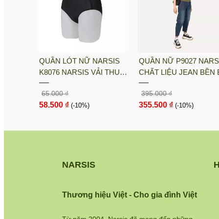
1
QUẦN LÓT NỮ NARSIS
QUẦN NỮ P9027 NARS
ỆU
K8076 NARSIS VẢI THUN
CHẤT LIỆU JEAN BỀN B
 CHỊU,
LẠNH THOÁNG MÁT, LÓT
CÁ TÍNH, TRẺ TRUNG,
65.000 ₫
395.000 ₫
GÀY, DỄ
COTTON THOẢI MÁI, GIỮ
THỜI TRANG, TRẺ
58.500 ₫
355.500 ₫
DÁNG TỐT, THO...
(-10%)
TRUNG, THỜI TRANG
(-10%)
NARSIS
H
Thương hiệu Việt - Cho gia đình Việt