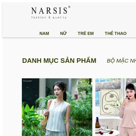
NAM
NỮ
TRẺ EM
THỂ THAO
DANH MỤC SẢN PHẨM
BỘ MẶC N