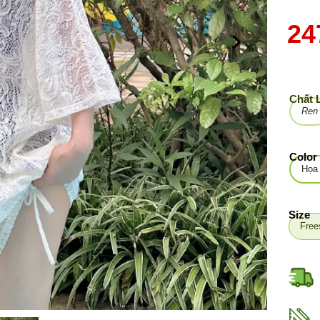
24
Chất 
Ren
Color
Họa 
Size
Free