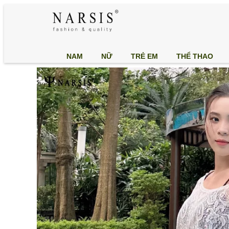
NAM
NỮ
TRẺ EM
THỂ THAO