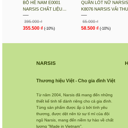
sis
BỘ HÈ NAM E0001
QUẦN LÓT NỮ NARSI
i PE, Co
NARSIS CHẤT LIỆU
K8076 NARSIS VẢI TH
nh Khô
THOÁNG MÁT, DỄ CHỊU,
LẠNH THOÁNG MÁT, L
395.000 ₫
65.000 ₫
THOẢI MÁI CẢ NGÀY, DỄ
COTTON THOẢI MÁI, 
355.500 ₫
58.500 ₫
VẬN ĐỘNG
(-10%)
DÁNG TỐT, THO...
(-10%)
NARSIS
H
Thương hiệu Việt - Cho gia đình Việt
Từ năm 2004, Narsis đã mang đến những
thiết kế tinh tế dành riêng cho cả gia đình.
Từng sản phẩm được ấp ủ bởi tình yêu
thương, được dệt nên từ sự tỉ mỉ của đội
ngũ Narsis, mang đến niềm tự hào về chất
lượng "Made in Vietnam".