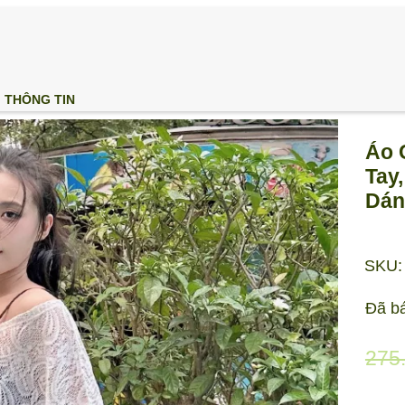
THÔNG TIN
Áo 
Tay
Dán
SKU:
Đã b
275