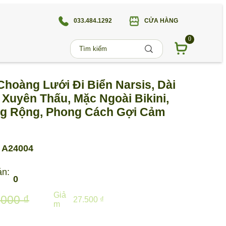
033.484.1292
CỬA HÀNG
0
Choàng Lưới Đi Biển Narsis, Dài
, Xuyên Thấu, Mặc Ngoài Bikini,
g Rộng, Phong Cách Gợi Cảm
A24004
án:
0
Giả
.000 ₫
27.500 ₫
m