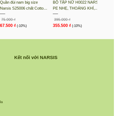
Quần đùi nam big size
BỘ TẬP NỮ H0022 NARSIS
BỘ T
Narsis S25006 chất Cotton
PE NHẸ, THOÁNG KHÍ,
KM90
Spandex màu Hoa văn đỏ,
THẤM MỒ HÔI, CHẤT LIỆU
LIỆU
75.000 ₫
395.000 ₫
105.0
thiết kế thoáng khí, phù hợp
BỀN, CHỐNG NẮNG
CHỊU
67.500 ₫
355.500 ₫
94.5
mùa hè
(-10%)
(-10%)
NGÀY
Kết nối với NARSIS
da