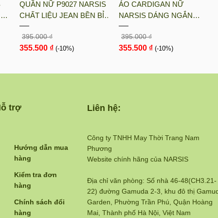
S
QUẦN NỮ P9027 NARSIS
ÁO CARDIGAN NỮ
UN
CHẤT LIỆU JEAN BỀN BỈ,
NARSIS DÁNG NGẮN
ÓT
CÁ TÍNH, TRẺ TRUNG,
CHẤT LIỆU LEN MỀM MỊN
395.000 ₫
395.000 ₫
GIỮ
THỜI TRANG, TRẺ
MÀU NÂU RUSTIC PHONG
355.500 ₫
355.500 ₫
TRUNG, THỜI TRANG
(-10%)
CÁCH HÀN QUỐC L23030
(-10%)
N...
ỗ trợ
Liên hệ:
Công ty TNHH May Thời Trang Nam
Hướng dẫn mua
Phương
hàng
Website chính hãng của NARSIS
Kiểm tra đơn
Địa chỉ văn phòng: Số nhà 46-48(CH3.21-
hàng
22) đường Gamuda 2-3, khu đô thị Gamu
Chính sách đổi
Garden, Phường Trần Phú, Quận Hoàng
hàng
Mai, Thành phố Hà Nội, Việt Nam