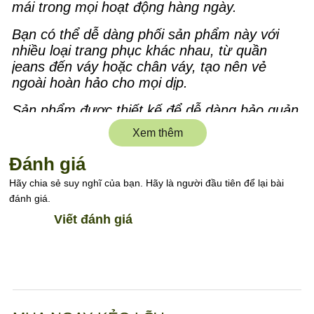
mái trong mọi hoạt động hàng ngày.
Bạn có thể dễ dàng phối sản phẩm này với
nhiều loại trang phục khác nhau, từ quần
jeans đến váy hoặc chân váy, tạo nên vẻ
ngoài hoàn hảo cho mọi dịp.
Sản phẩm được thiết kế để dễ dàng bảo quản,
không dễ nhăn và luôn giữ được form dáng
Xem thêm
sau nhiều lần giặt.
Đánh giá
Phong cách hiện đại, sự tiện lợi, và sự thoải
Hãy chia sẻ suy nghĩ của bạn. Hãy là người đầu tiên để lại bài
mái là những gì sản phẩm này mang lại. Đây
đánh giá.
là một lựa chọn linh hoạt cho tủ đồ của bạn,
dễ dàng kết hợp với các phụ kiện khác.
Viết đánh giá
Chất liệu cao cấp, mềm mại, dễ chịu
Thiết kế thông minh, dễ sử dụng
Phù hợp với nhiều phong cách khác nhau
Xuất xứ: Việt Nam