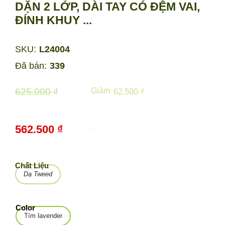
DẶN 2 LỚP, DÀI TAY CÓ ĐỆM VAI,
ĐÍNH KHUY ...
SKU:
L24004
Đã bán:
339
625.000 ₫
Giảm
62.500 ₫
562.500 ₫
-
10%
Chất Liệu
Dạ Tweed
Color
Tím lavender