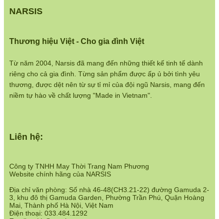
Chính sách bán hàng:
NARSIS
https://www.narsis.vn/chinh-sach-ban-hang
Hệ thống cửa hàng:
Thương hiệu Việt - Cho gia đình Việt
https://www.narsis.vn/shops
Từ năm 2004, Narsis đã mang đến những thiết kế tinh tế dành
riêng cho cả gia đình. Từng sản phẩm được ấp ủ bởi tình yêu
thương, được dệt nên từ sự tỉ mỉ của đội ngũ Narsis, mang đến
niềm tự hào về chất lượng "Made in Vietnam".
Liên hệ:
Công ty TNHH May Thời Trang Nam Phương
Website chính hãng của NARSIS
Địa chỉ văn phòng: Số nhà 46-48(CH3.21-22) đường Gamuda 2-
3, khu đô thị Gamuda Garden, Phường Trần Phú, Quận Hoàng
Mai, Thành phố Hà Nội, Việt Nam
Điện thoại: 033.484.1292