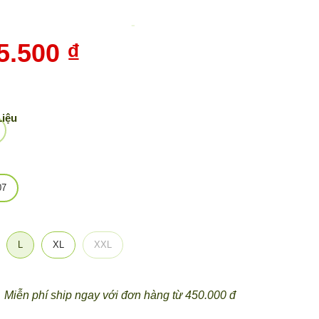
-
10%
5.500 ₫
Liệu
07
L
XL
XXL
Miễn phí ship ngay với đơn hàng từ 450.000 đ