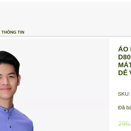
THÔNG TIN
ÁO N
D80
MÁT
DỄ V
SKU:
Đã b
295