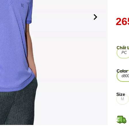
26
Chất 
PC
Color
d80
Size
M