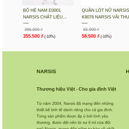
sis
BỘ HÈ NAM E0001
QUẦN LÓT NỮ NARSI
i PE, Co
NARSIS CHẤT LIỆU
K8076 NARSIS VẢI TH
nh Khô
THOÁNG MÁT, DỄ CHỊU,
LẠNH THOÁNG MÁT, L
395.000 ₫
65.000 ₫
THOẢI MÁI CẢ NGÀY, DỄ
COTTON THOẢI MÁI, 
355.500 ₫
58.500 ₫
VẬN ĐỘNG
(-10%)
DÁNG TỐT, THO...
(-10%)
NARSIS
H
Thương hiệu Việt - Cho gia đình Việt
Từ năm 2004, Narsis đã mang đến những
thiết kế tinh tế dành riêng cho cả gia đình.
Từng sản phẩm được ấp ủ bởi tình yêu
thương, được dệt nên từ sự tỉ mỉ của đội
ngũ Narsis, mang đến niềm tự hào về chất