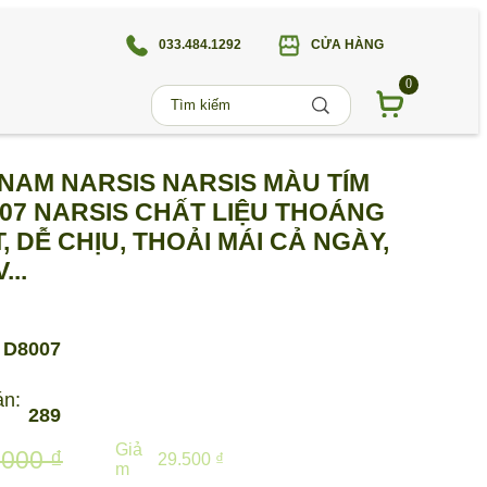
033.484.1292
CỬA HÀNG
0
AM NARSIS NARSIS MÀU TÍM
07 NARSIS CHẤT LIỆU THOÁNG
, DỄ CHỊU, THOẢI MÁI CẢ NGÀY,
...
D8007
án:
289
Giả
.000 ₫
29.500 ₫
m