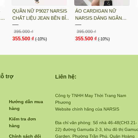
S
QUẦN NỮ P9027 NARSIS
ÁO CARDIGAN NỮ
UN
CHẤT LIỆU JEAN BỀN BỈ,
NARSIS DÁNG NGẮN
ÓT
CÁ TÍNH, TRẺ TRUNG,
CHẤT LIỆU LEN MỀM MỊN
395.000 ₫
395.000 ₫
GIỮ
THỜI TRANG, TRẺ
MÀU NÂU RUSTIC PHONG
355.500 ₫
355.500 ₫
TRUNG, THỜI TRANG
(-10%)
CÁCH HÀN QUỐC L23030
(-10%)
N...
ỗ trợ
Liên hệ:
Công ty TNHH May Thời Trang Nam
Hướng dẫn mua
Phương
hàng
Website chính hãng của NARSIS
Kiểm tra đơn
Địa chỉ văn phòng: Số nhà 46-48(CH3.21-
hàng
22) đường Gamuda 2-3, khu đô thị Gamu
Chính sách đổi
Garden, Phường Trần Phú, Quận Hoàng