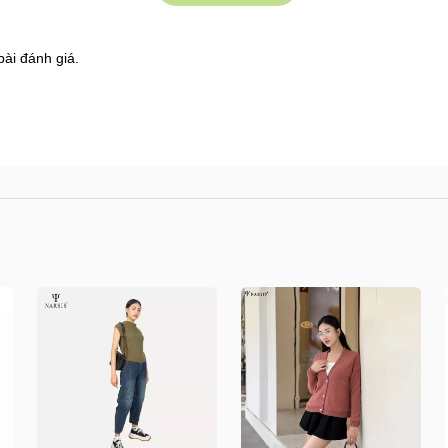
bài đánh giá.
8 Shophouse đường 2.3 Khu đô thị Gamuda Garden
s.vn/huong-dan-mua-hang
/kiem-tra-don-hang
n/doi-tra-hoan-tien
.vn/chinh-sach-ban-hang
/shops