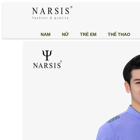
NAM
NỮ
TRẺ EM
THỂ THAO