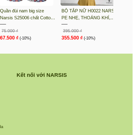
Quần đùi nam big size
BỘ TẬP NỮ H0022 NARSIS
BỘ T
Narsis S25006 chất Cotton
PE NHẸ, THOÁNG KHÍ,
KM90
Spandex màu Hoa văn đỏ,
THẤM MỒ HÔI, CHẤT LIỆU
LIỆU
75.000 ₫
395.000 ₫
105.0
thiết kế thoáng khí, phù hợp
BỀN, CHỐNG NẮNG
CHỊU
67.500 ₫
355.500 ₫
94.5
mùa hè
(-10%)
(-10%)
NGÀY
Kết nối với NARSIS
da