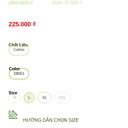
250.000 ₫
Giảm
25.000 ₫
225.000 ₫
-
10%
Chất Liệu
Cotton
Color
D8051
Size
M
L
XL
XXL
HƯỚNG DẪN CHỌN SIZE