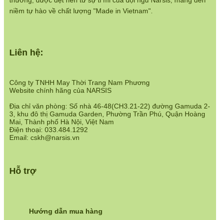
thương, được dệt nên từ sự tỉ mỉ của đội ngũ Narsis, mang đến
https://www.narsis.vn/chinh-sach-ban-hang
niềm tự hào về chất lượng "Made in Vietnam".
Hệ thống cửa hàng:
https://www.narsis.vn/shops
Liên hệ:
Công ty TNHH May Thời Trang Nam Phương
Website chính hãng của NARSIS
Địa chỉ văn phòng: Số nhà 46-48(CH3.21-22) đường Gamuda 2-
3, khu đô thị Gamuda Garden, Phường Trần Phú, Quận Hoàng
Mai, Thành phố Hà Nội, Việt Nam
Điện thoại: 033.484.1292
Email: cskh@narsis.vn
Hỗ trợ
Hướng dẫn mua hàng