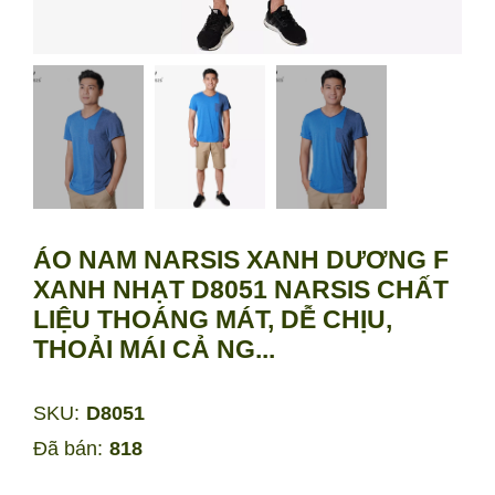
ÁO NAM NARSIS XANH DƯƠNG F
XANH NHẠT D8051 NARSIS CHẤT
LIỆU THOÁNG MÁT, DỄ CHỊU,
THOẢI MÁI CẢ NG...
SKU:
D8051
Đã bán:
818