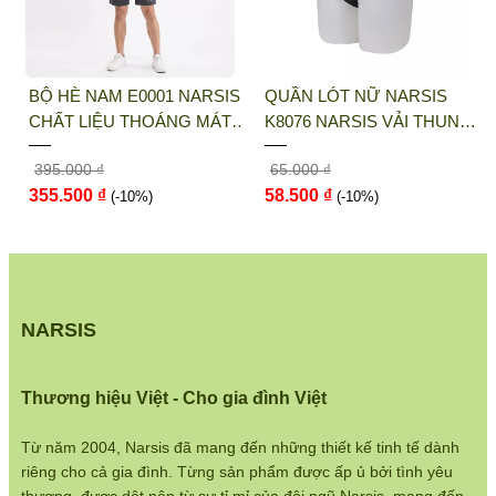
THỜI TRANG NARSIS
Địa chỉ văn phòng/showroom: Số 46 + 48
BỘ HÈ NAM E0001 NARSIS
QUẦN LÓT NỮ NARSIS
Shophouse đường 2.3 Khu đô thị Gamuda
CHẤT LIỆU THOÁNG MÁT,
K8076 NARSIS VẢI THUN
Gardens, Quận Hoàng Mai, Hà Nội
DỄ CHỊU, THOẢI MÁI CẢ
LẠNH THOÁNG MÁT, LÓT
395.000 ₫
65.000 ₫
NGÀY, DỄ VẬN ĐỘNG
COTTON THOẢI MÁI, GIỮ
Điện thoại:
033 484 1292
355.500 ₫
58.500 ₫
(-10%)
DÁNG TỐT, THO...
(-10%)
Website:
http://narsis.vn
Hướng dẫn mua hàng:
https://www.narsis.vn/huong-dan-mua-hang
NARSIS
Kiểm tra đơn hàng:
https://www.narsis.vn/kiem-tra-don-hang
Thương hiệu Việt - Cho gia đình Việt
Chính sách đổi hàng:
https://www.narsis.vn/doi-tra-hoan-tien
Từ năm 2004, Narsis đã mang đến những thiết kế tinh tế dành
riêng cho cả gia đình. Từng sản phẩm được ấp ủ bởi tình yêu
Chính sách bán hàng: