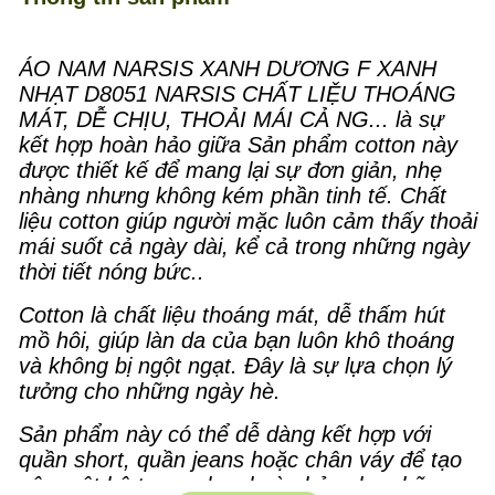
ÁO NAM NARSIS XANH DƯƠNG F XANH
NHẠT D8051 NARSIS CHẤT LIỆU THOÁNG
MÁT, DỄ CHỊU, THOẢI MÁI CẢ NG... là sự
kết hợp hoàn hảo giữa Sản phẩm cotton này
được thiết kế để mang lại sự đơn giản, nhẹ
nhàng nhưng không kém phần tinh tế. Chất
liệu cotton giúp người mặc luôn cảm thấy thoải
mái suốt cả ngày dài, kể cả trong những ngày
thời tiết nóng bức..
Cotton là chất liệu thoáng mát, dễ thấm hút
mồ hôi, giúp làn da của bạn luôn khô thoáng
và không bị ngột ngạt. Đây là sự lựa chọn lý
tưởng cho những ngày hè.
Sản phẩm này có thể dễ dàng kết hợp với
quần short, quần jeans hoặc chân váy để tạo
nên một bộ trang phục hoàn hảo cho những