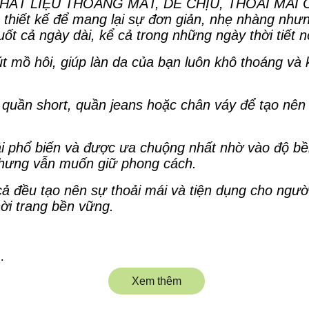
ẤT LIỆU THOÁNG MÁT, DỄ CHỊU, THOẢI MÁI CẢ
hiết kế để mang lại sự đơn giản, nhẹ nhàng nhưng
ốt cả ngày dài, kể cả trong những ngày thời tiết 
út mồ hôi, giúp làn da của bạn luôn khô thoáng và 
 quần short, quần jeans hoặc chân váy để tạo nê
vải phổ biến và được ưa chuộng nhất nhờ vào độ bề
nhưng vẫn muốn giữ phong cách.
 cả đều tạo nên sự thoải mái và tiện dụng cho ngư
hời trang bền vững.
nhau
Xem thêm