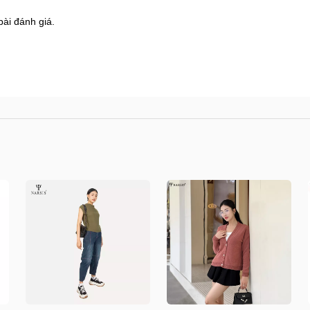
bài đánh giá.
8 Shophouse đường 2.3 Khu đô thị Gamuda Garden
s.vn/huong-dan-mua-hang
/kiem-tra-don-hang
n/doi-tra-hoan-tien
.vn/chinh-sach-ban-hang
/shops