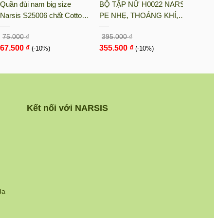
Quần đùi nam big size
BỘ TẬP NỮ H0022 NARSIS
BỘ T
Narsis S25006 chất Cotton
PE NHẸ, THOÁNG KHÍ,
KM90
Spandex màu Hoa văn đỏ,
THẤM MỒ HÔI, CHẤT LIỆU
LIỆU
75.000 ₫
395.000 ₫
105.0
thiết kế thoáng khí, phù hợp
BỀN, CHỐNG NẮNG
CHỊU
67.500 ₫
355.500 ₫
94.5
mùa hè
(-10%)
(-10%)
NGÀY
Kết nối với NARSIS
da