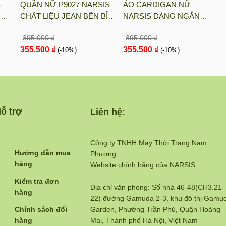
S
QUẦN NỮ P9027 NARSIS
ÁO CARDIGAN NỮ
UN
CHẤT LIỆU JEAN BỀN BỈ,
NARSIS DÁNG NGẮN
ÓT
CÁ TÍNH, TRẺ TRUNG,
CHẤT LIỆU LEN MỀM MỊN
395.000 ₫
395.000 ₫
GIỮ
THỜI TRANG, TRẺ
MÀU NÂU RUSTIC PHONG
355.500 ₫
355.500 ₫
TRUNG, THỜI TRANG
(-10%)
CÁCH HÀN QUỐC L23030
(-10%)
N...
ỗ trợ
Liên hệ:
Công ty TNHH May Thời Trang Nam
Hướng dẫn mua
Phương
hàng
Website chính hãng của NARSIS
Kiểm tra đơn
Địa chỉ văn phòng: Số nhà 46-48(CH3.21-
hàng
22) đường Gamuda 2-3, khu đô thị Gamu
Chính sách đổi
Garden, Phường Trần Phú, Quận Hoàng
hàng
Mai, Thành phố Hà Nội, Việt Nam