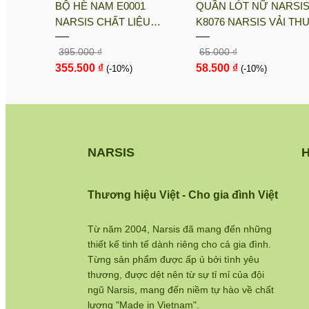
sis
BỘ HÈ NAM E0001
QUẦN LÓT NỮ NARSI
i PE, Co
NARSIS CHẤT LIỆU
K8076 NARSIS VẢI TH
nh Khô
THOÁNG MÁT, DỄ CHỊU,
LẠNH THOÁNG MÁT, L
395.000 ₫
65.000 ₫
THOẢI MÁI CẢ NGÀY, DỄ
COTTON THOẢI MÁI, 
355.500 ₫
58.500 ₫
VẬN ĐỘNG
(-10%)
DÁNG TỐT, THO...
(-10%)
NARSIS
H
Thương hiệu Việt - Cho gia đình Việt
Từ năm 2004, Narsis đã mang đến những
thiết kế tinh tế dành riêng cho cả gia đình.
Từng sản phẩm được ấp ủ bởi tình yêu
thương, được dệt nên từ sự tỉ mỉ của đội
ngũ Narsis, mang đến niềm tự hào về chất
lượng "Made in Vietnam".