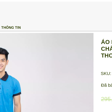
THÔNG TIN
ÁO 
CHẤ
THO
SKU:
Đã b
295