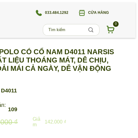
033.484.1292
CỬA HÀNG
0
POLO CÓ CỔ NAM D4011 NARSIS
T LIỆU THOÁNG MÁT, DỄ CHỊU,
ẢI MÁI CẢ NGÀY, DỄ VẬN ĐỘNG
D4011
án:
109
Giả
.000 ₫
142.000 ₫
m