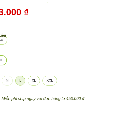
-
48%
3.000 ₫
Liệu
on
11
M
L
XL
XXL
Miễn phí ship ngay với đơn hàng từ 450.000 đ