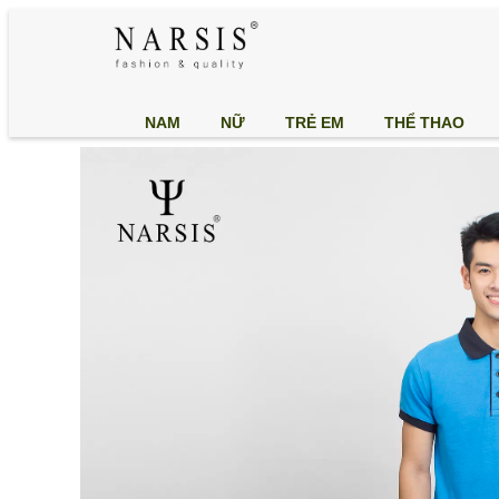
NAM
NỮ
TRẺ EM
THỂ THAO