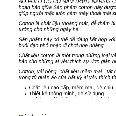
ÁO POLO CÓ CỔ NAM D4011 NARSIS CH
hoàn hảo giữa Sản phẩm cotton này được t
giúp người mặc luôn cảm thấy thoải mái su
Cotton là chất liệu thoáng mát, dễ thấm h
tưởng cho những ngày hè.
Sản phẩm này có thể dễ dàng kết hợp với
buổi dạo phố hoặc đi chơi nhẹ nhàng.
Chất liệu cotton là một trong những loại 
hảo cho những ai yêu thích sự đơn giản 
Cotton, vải bông, chất liệu mềm mại - tất
trong tủ quần áo của bất kỳ ai yêu thích t
Chất liệu cao cấp, mềm mại, dễ chịu
Thiết kế thông minh, dễ sử dụng
Phù hợp với nhiều phong cách khác 
Xuất xứ: Việt Nam