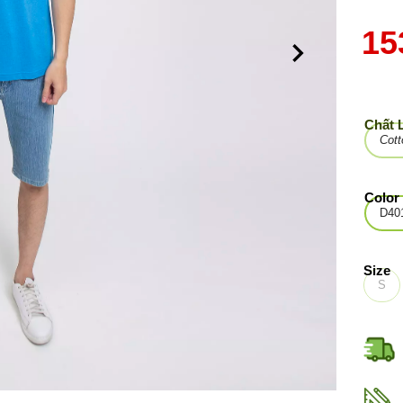
15
Chất 
Cott
Color
D40
Size
S