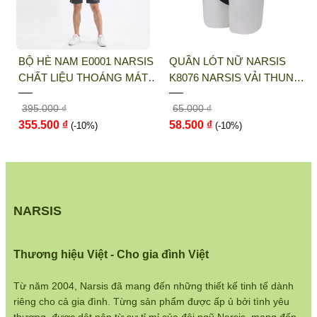
THỜI TRANG NARSIS
Địa chỉ văn phòng/showroom: Số 46 + 48
BỘ HÈ NAM E0001 NARSIS
QUẦN LÓT NỮ NARSIS
Shophouse đường 2.3 Khu đô thị Gamuda
CHẤT LIỆU THOÁNG MÁT,
K8076 NARSIS VẢI THUN
Gardens, Quận Hoàng Mai, Hà Nội
DỄ CHỊU, THOẢI MÁI CẢ
LẠNH THOÁNG MÁT, LÓT
395.000 ₫
65.000 ₫
NGÀY, DỄ VẬN ĐỘNG
COTTON THOẢI MÁI, GIỮ
Điện thoại:
033 484 1292
355.500 ₫
58.500 ₫
(-10%)
DÁNG TỐT, THO...
(-10%)
Website:
http://narsis.vn
Hướng dẫn mua hàng:
https://www.narsis.vn/huong-dan-mua-hang
NARSIS
Kiểm tra đơn hàng:
https://www.narsis.vn/kiem-tra-don-hang
Thương hiệu Việt - Cho gia đình Việt
Chính sách đổi hàng:
https://www.narsis.vn/doi-tra-hoan-tien
Từ năm 2004, Narsis đã mang đến những thiết kế tinh tế dành
riêng cho cả gia đình. Từng sản phẩm được ấp ủ bởi tình yêu
Chính sách bán hàng: