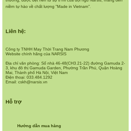
thương, được dệt nên từ sự tỉ mỉ của đội ngũ Narsis, mang đến
https://www.narsis.vn/chinh-sach-ban-hang
niềm tự hào về chất lượng "Made in Vietnam".
Hệ thống cửa hàng:
https://www.narsis.vn/shops
Liên hệ:
Công ty TNHH May Thời Trang Nam Phương
Website chính hãng của NARSIS
Địa chỉ văn phòng: Số nhà 46-48(CH3.21-22) đường Gamuda 2-
3, khu đô thị Gamuda Garden, Phường Trần Phú, Quận Hoàng
Mai, Thành phố Hà Nội, Việt Nam
Điện thoại: 033.484.1292
Email: cskh@narsis.vn
Hỗ trợ
Hướng dẫn mua hàng