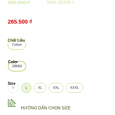
295.000 ₫
Giảm
29.500 ₫
265.500 ₫
-
10%
Chất Liệu
Cotton
Color
D8004
Size
M
L
XL
XXL
XXXL
HƯỚNG DẪN CHỌN SIZE