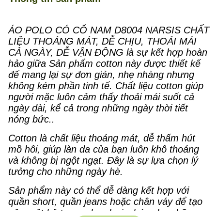
ÁO POLO CÓ CỔ NAM D8004 NARSIS CHẤT
LIỆU THOÁNG MÁT, DỄ CHỊU, THOẢI MÁI
CẢ NGÀY, DỄ VẬN ĐỘNG là sự kết hợp hoàn
hảo giữa Sản phẩm cotton này được thiết kế
để mang lại sự đơn giản, nhẹ nhàng nhưng
không kém phần tinh tế. Chất liệu cotton giúp
người mặc luôn cảm thấy thoải mái suốt cả
ngày dài, kể cả trong những ngày thời tiết
nóng bức..
Cotton là chất liệu thoáng mát, dễ thấm hút
mồ hôi, giúp làn da của bạn luôn khô thoáng
và không bị ngột ngạt. Đây là sự lựa chọn lý
tưởng cho những ngày hè.
Sản phẩm này có thể dễ dàng kết hợp với
quần short, quần jeans hoặc chân váy để tạo
nên một bộ trang phục hoàn hảo cho những