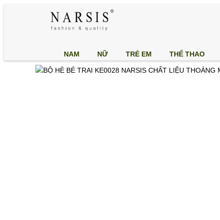
NAM
NỮ
TRẺ EM
THỂ THAO