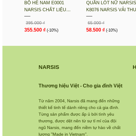
sis
BỘ HÈ NAM E0001
QUẦN LÓT NỮ NARSI
i PE, Co
NARSIS CHẤT LIỆU
K8076 NARSIS VẢI TH
nh Khô
THOÁNG MÁT, DỄ CHỊU,
LẠNH THOÁNG MÁT, L
395.000 ₫
65.000 ₫
THOẢI MÁI CẢ NGÀY, DỄ
COTTON THOẢI MÁI, 
355.500 ₫
58.500 ₫
VẬN ĐỘNG
(-10%)
DÁNG TỐT, THO...
(-10%)
NARSIS
H
Thương hiệu Việt - Cho gia đình Việt
Từ năm 2004, Narsis đã mang đến những
thiết kế tinh tế dành riêng cho cả gia đình.
Từng sản phẩm được ấp ủ bởi tình yêu
thương, được dệt nên từ sự tỉ mỉ của đội
ngũ Narsis, mang đến niềm tự hào về chất
lượng "Made in Vietnam".