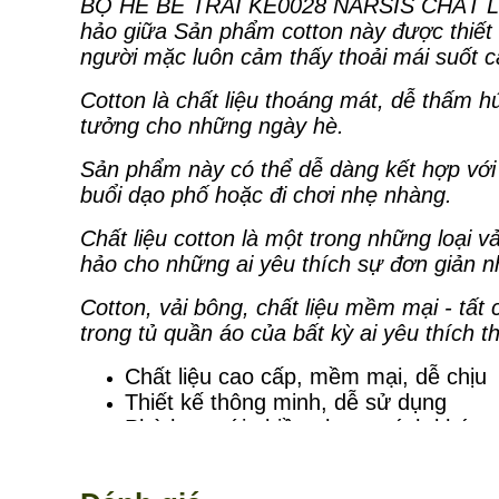
BỘ HÈ BÉ TRAI KE0028 NARSIS CHẤT L
hảo giữa Sản phẩm cotton này được thiết 
người mặc luôn cảm thấy thoải mái suốt cả
Cotton là chất liệu thoáng mát, dễ thấm h
tưởng cho những ngày hè.
Sản phẩm này có thể dễ dàng kết hợp với
buổi dạo phố hoặc đi chơi nhẹ nhàng.
Chất liệu cotton là một trong những loại 
hảo cho những ai yêu thích sự đơn giản 
Cotton, vải bông, chất liệu mềm mại - tất
trong tủ quần áo của bất kỳ ai yêu thích t
Chất liệu cao cấp, mềm mại, dễ chịu
Thiết kế thông minh, dễ sử dụng
Phù hợp với nhiều phong cách khác 
Xuất xứ: Việt Nam