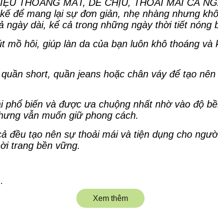
IỆU THOÁNG MÁT, DỄ CHỊU, THOẢI MÁI CẢ NGÀY
kế để mang lại sự đơn giản, nhẹ nhàng nhưng khôn
 ngày dài, kể cả trong những ngày thời tiết nóng 
út mồ hôi, giúp làn da của bạn luôn khô thoáng và 
 quần short, quần jeans hoặc chân váy để tạo nê
vải phổ biến và được ưa chuộng nhất nhờ vào độ bề
nhưng vẫn muốn giữ phong cách.
 cả đều tạo nên sự thoải mái và tiện dụng cho ngư
hời trang bền vững.
nhau
Xem thêm