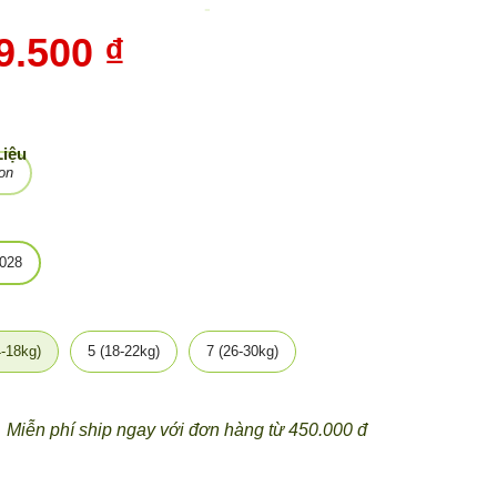
-
10%
9.500 ₫
Liệu
on
028
4-18kg)
5 (18-22kg)
7 (26-30kg)
Miễn phí ship ngay với đơn hàng từ 450.000 đ