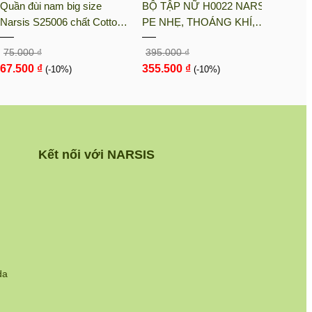
Quần đùi nam big size
BỘ TẬP NỮ H0022 NARSIS
BỘ T
Narsis S25006 chất Cotton
PE NHẸ, THOÁNG KHÍ,
KM90
Spandex màu Hoa văn đỏ,
THẤM MỒ HÔI, CHẤT LIỆU
LIỆU
75.000 ₫
395.000 ₫
105.0
thiết kế thoáng khí, phù hợp
BỀN, CHỐNG NẮNG
CHỊU
67.500 ₫
355.500 ₫
94.5
mùa hè
(-10%)
(-10%)
NGÀY
Kết nối với NARSIS
da