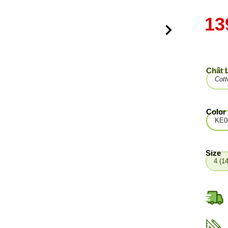
13
Chất 
Cott
Color
KE0
Size
4 (1