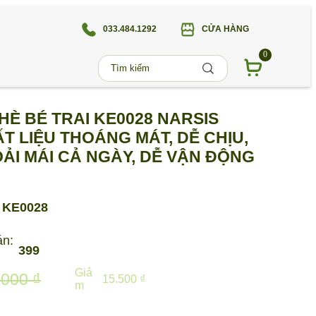
033.484.1292
CỬA HÀNG
0
HÈ BÉ TRAI KE0028 NARSIS
T LIỆU THOÁNG MÁT, DỄ CHỊU,
ẢI MÁI CẢ NGÀY, DỄ VẬN ĐỘNG
KE0028
án:
399
Giả
.000 ₫
15.500 ₫
m