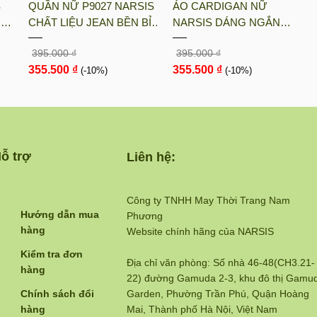
S
QUẦN NỮ P9027 NARSIS
ÁO CARDIGAN NỮ
UN
CHẤT LIỆU JEAN BỀN BỈ,
NARSIS DÁNG NGẮN
ÓT
CÁ TÍNH, TRẺ TRUNG,
CHẤT LIỆU LEN MỀM MỊN
395.000 ₫
395.000 ₫
GIỮ
THỜI TRANG, TRẺ
MÀU NÂU RUSTIC PHONG
355.500 ₫
355.500 ₫
TRUNG, THỜI TRANG
(-10%)
CÁCH HÀN QUỐC L23030
(-10%)
N...
ỗ trợ
Liên hệ:
Công ty TNHH May Thời Trang Nam
Hướng dẫn mua
Phương
hàng
Website chính hãng của NARSIS
Kiểm tra đơn
Địa chỉ văn phòng: Số nhà 46-48(CH3.21-
hàng
22) đường Gamuda 2-3, khu đô thị Gamu
Chính sách đổi
Garden, Phường Trần Phú, Quận Hoàng
hàng
Mai, Thành phố Hà Nội, Việt Nam