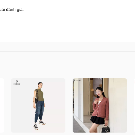
bài đánh giá.
8 Shophouse đường 2.3 Khu đô thị Gamuda Garden
s.vn/huong-dan-mua-hang
/kiem-tra-don-hang
n/doi-tra-hoan-tien
.vn/chinh-sach-ban-hang
/shops