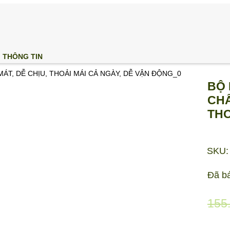
THÔNG TIN
BỘ 
CHẤ
THO
SKU:
Đã b
155