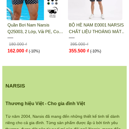
Điện thoại:
033 484 1292
Website:
http://narsis.vn
BỘ HÈ NAM E0001 NARSIS
QUẦN LÓT NỮ NARSIS
Hướng dẫn mua hàng:
CHẤT LIỆU THOÁNG MÁT,
K8076 NARSIS VẢI THUN
https://www.narsis.vn/huong-dan-mua-hang
DỄ CHỊU, THOẢI MÁI CẢ
LẠNH THOÁNG MÁT, LÓT
395.000 ₫
65.000 ₫
NGÀY, DỄ VẬN ĐỘNG
COTTON THOẢI MÁI, GIỮ
Kiểm tra đơn hàng:
355.500 ₫
58.500 ₫
(-10%)
DÁNG TỐT, THO...
(-10%)
https://www.narsis.vn/kiem-tra-don-hang
Chính sách đổi hàng:
https://www.narsis.vn/doi-tra-hoan-tien
Chính sách bán hàng:
NARSIS
https://www.narsis.vn/chinh-sach-ban-hang
Hệ thống cửa hàng:
Thương hiệu Việt - Cho gia đình Việt
https://www.narsis.vn/shops
Từ năm 2004, Narsis đã mang đến những thiết kế tinh tế dành
riêng cho cả gia đình. Từng sản phẩm được ấp ủ bởi tình yêu