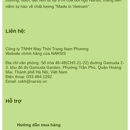
thương, được dệt nên từ sự tỉ mỉ của đội ngũ Narsis, mang đến
niềm tự hào về chất lượng "Made in Vietnam".
Liên hệ:
Công ty TNHH May Thời Trang Nam Phương
Website chính hãng của NARSIS
Địa chỉ văn phòng: Số nhà 46-48(CH3.21-22) đường Gamuda 2-
3, khu đô thị Gamuda Garden, Phường Trần Phú, Quận Hoàng
Mai, Thành phố Hà Nội, Việt Nam
Điện thoại: 033.484.1292
Email: cskh@narsis.vn
Hỗ trợ
Hướng dẫn mua hàng