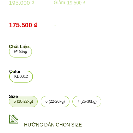
195.000 ₫
Giảm
19.500 ₫
175.500 ₫
-
10%
Chất Liệu
Nỉ bông
Color
KE0012
Size
5 (18-22kg)
6 (22-26kg)
7 (26-30kg)
HƯỚNG DẪN CHỌN SIZE