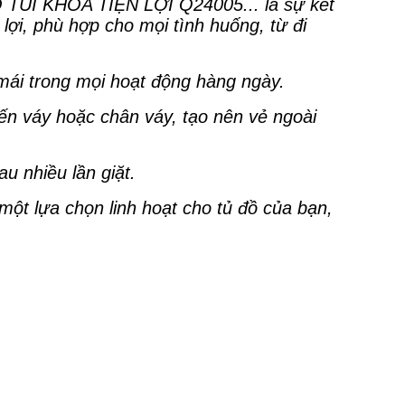
I KHÓA TIỆN LỢI Q24005... là sự kết
ợi, phù hợp cho mọi tình huống, từ đi
 mái trong mọi hoạt động hàng ngày.
ến váy hoặc chân váy, tạo nên vẻ ngoài
u nhiều lần giặt.
 một lựa chọn linh hoạt cho tủ đồ của bạn,