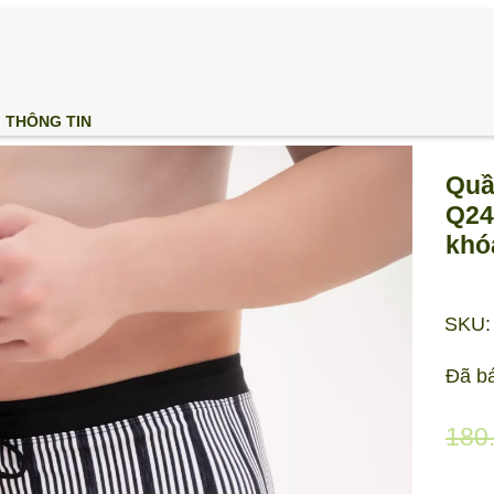
THÔNG TIN
Quầ
Q240
khóa
SKU:
Đã b
180