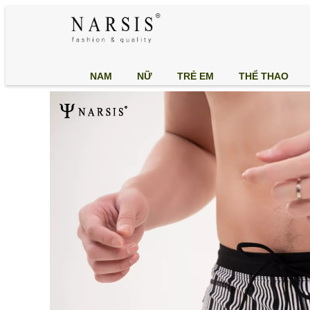
NAM
NỮ
TRẺ EM
THỂ THAO