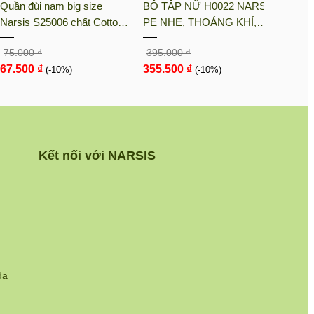
Quần đùi nam big size
BỘ TẬP NỮ H0022 NARSIS
BỘ T
Narsis S25006 chất Cotton
PE NHẸ, THOÁNG KHÍ,
KM90
Spandex màu Hoa văn đỏ,
THẤM MỒ HÔI, CHẤT LIỆU
LIỆU
75.000 ₫
395.000 ₫
105.0
thiết kế thoáng khí, phù hợp
BỀN, CHỐNG NẮNG
CHỊU
67.500 ₫
355.500 ₫
94.5
mùa hè
(-10%)
(-10%)
NGÀY
Kết nối với NARSIS
da