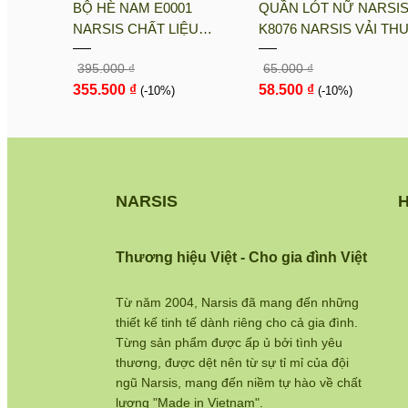
sis
BỘ HÈ NAM E0001
QUẦN LÓT NỮ NARSI
i PE, Co
NARSIS CHẤT LIỆU
K8076 NARSIS VẢI TH
nh Khô
THOÁNG MÁT, DỄ CHỊU,
LẠNH THOÁNG MÁT, L
395.000 ₫
65.000 ₫
THOẢI MÁI CẢ NGÀY, DỄ
COTTON THOẢI MÁI, 
355.500 ₫
58.500 ₫
VẬN ĐỘNG
(-10%)
DÁNG TỐT, THO...
(-10%)
NARSIS
H
Thương hiệu Việt - Cho gia đình Việt
Từ năm 2004, Narsis đã mang đến những
thiết kế tinh tế dành riêng cho cả gia đình.
Từng sản phẩm được ấp ủ bởi tình yêu
thương, được dệt nên từ sự tỉ mỉ của đội
ngũ Narsis, mang đến niềm tự hào về chất
lượng "Made in Vietnam".