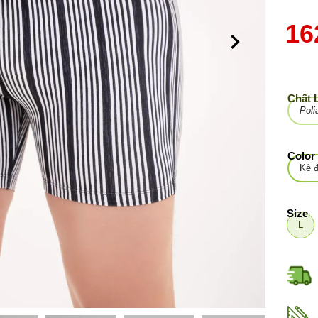
16
Chất 
Pol
Color
Kẻ 
Size
L