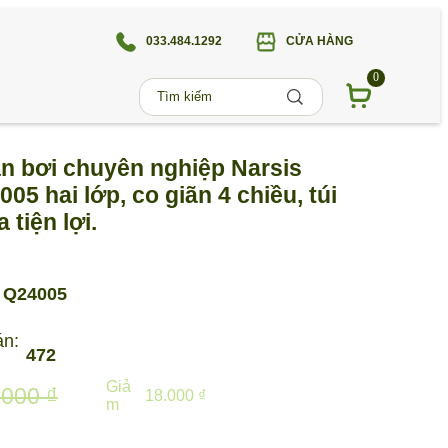
033.484.1292
CỬA HÀNG
0
n bơi chuyên nghiệp Narsis
05 hai lớp, co giãn 4 chiều, túi
 tiện lợi.
Q24005
án:
472
Giả
.000 ₫
18.000 ₫
m