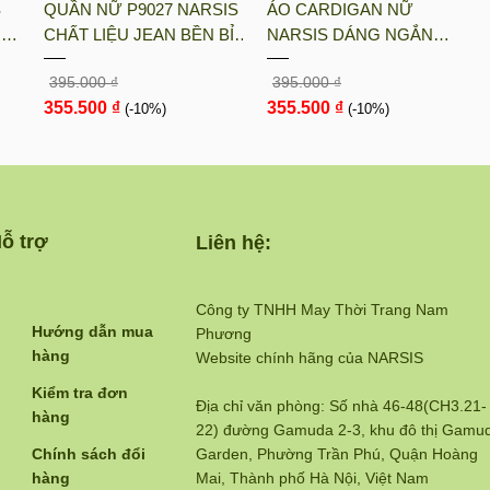
S
QUẦN NỮ P9027 NARSIS
ÁO CARDIGAN NỮ
UN
CHẤT LIỆU JEAN BỀN BỈ,
NARSIS DÁNG NGẮN
ÓT
CÁ TÍNH, TRẺ TRUNG,
CHẤT LIỆU LEN MỀM MỊN
395.000 ₫
395.000 ₫
GIỮ
THỜI TRANG, TRẺ
MÀU NÂU RUSTIC PHONG
355.500 ₫
355.500 ₫
TRUNG, THỜI TRANG
(-10%)
CÁCH HÀN QUỐC L23030
(-10%)
N...
ỗ trợ
Liên hệ:
Công ty TNHH May Thời Trang Nam
Hướng dẫn mua
Phương
hàng
Website chính hãng của NARSIS
Kiểm tra đơn
Địa chỉ văn phòng: Số nhà 46-48(CH3.21-
hàng
22) đường Gamuda 2-3, khu đô thị Gamu
Chính sách đổi
Garden, Phường Trần Phú, Quận Hoàng
hàng
Mai, Thành phố Hà Nội, Việt Nam