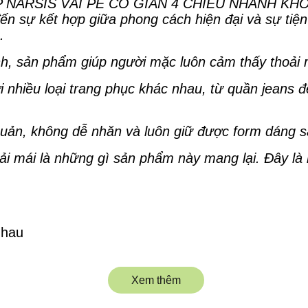
ARSIS VẢI PE CO GIÃN 4 CHIỀU NHANH KHÔ TÚ
sự kết hợp giữa phong cách hiện đại và sự tiện l
.
minh, sản phẩm giúp người mặc luôn cảm thấy thoải
 nhiều loại trang phục khác nhau, từ quần jeans đ
ản, không dễ nhăn và luôn giữ được form dáng sa
hoải mái là những gì sản phẩm này mang lại. Đây là
nhau
Xem thêm