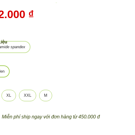
-
10%
2.000 ₫
Liệu
iamide spandex
đen
XL
XXL
M
Miễn phí ship ngay với đơn hàng từ 450.000 đ