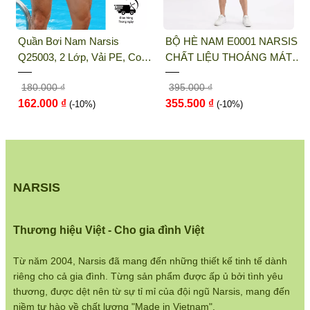
THỜI TRANG NARSIS
Địa chỉ văn phòng/showroom: Số 46 + 48
Quần Bơi Nam Narsis
BỘ HÈ NAM E0001 NARSIS
Shophouse đường 2.3 Khu đô thị Gamuda
Q25003, 2 Lớp, Vải PE, Co
CHẤT LIỆU THOÁNG MÁT,
Gardens, Quận Hoàng Mai, Hà Nội
Giãn 4 Chiều, Nhanh Khô
DỄ CHỊU, THOẢI MÁI CẢ
180.000 ₫
395.000 ₫
NGÀY, DỄ VẬN ĐỘNG
Điện thoại:
033 484 1292
162.000 ₫
355.500 ₫
(-10%)
(-10%)
Website:
http://narsis.vn
Hướng dẫn mua hàng:
https://www.narsis.vn/huong-dan-mua-hang
NARSIS
Kiểm tra đơn hàng:
https://www.narsis.vn/kiem-tra-don-hang
Thương hiệu Việt - Cho gia đình Việt
Chính sách đổi hàng:
https://www.narsis.vn/doi-tra-hoan-tien
Từ năm 2004, Narsis đã mang đến những thiết kế tinh tế dành
riêng cho cả gia đình. Từng sản phẩm được ấp ủ bởi tình yêu
Chính sách bán hàng:
thương, được dệt nên từ sự tỉ mỉ của đội ngũ Narsis, mang đến
https://www.narsis.vn/chinh-sach-ban-hang
niềm tự hào về chất lượng "Made in Vietnam".