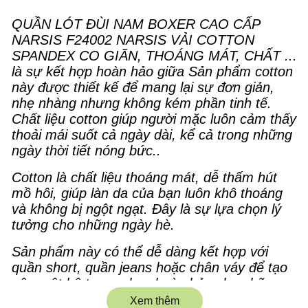
QUẦN LÓT ĐÙI NAM BOXER CAO CẤP
NARSIS F24002 NARSIS VẢI COTTON
SPANDEX CO GIÃN, THOÁNG MÁT, CHẤT ...
là sự kết hợp hoàn hảo giữa Sản phẩm cotton
này được thiết kế để mang lại sự đơn giản,
nhẹ nhàng nhưng không kém phần tinh tế.
Chất liệu cotton giúp người mặc luôn cảm thấy
thoải mái suốt cả ngày dài, kể cả trong những
ngày thời tiết nóng bức..
Cotton là chất liệu thoáng mát, dễ thấm hút
mồ hôi, giúp làn da của bạn luôn khô thoáng
và không bị ngột ngạt. Đây là sự lựa chọn lý
tưởng cho những ngày hè.
Sản phẩm này có thể dễ dàng kết hợp với
quần short, quần jeans hoặc chân váy để tạo
nên một bộ trang phục hoàn hảo cho những
buổi dạo phố hoặc đi chơi nhẹ nhàng.
Xem thêm