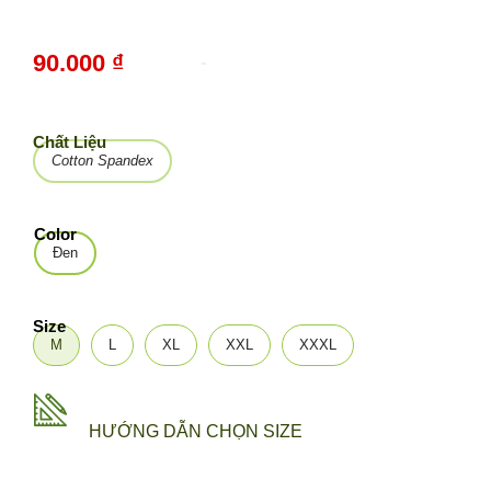
90.000 ₫
-
10%
Chất Liệu
Cotton Spandex
Color
Đen
Size
M
L
XL
XXL
XXXL
HƯỚNG DẪN CHỌN SIZE