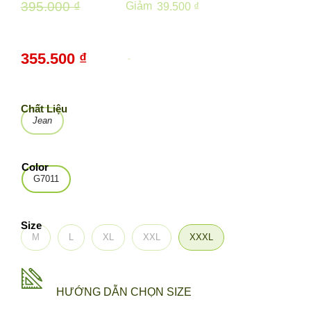
395.000 ₫
Giảm
39.500 ₫
355.500 ₫
-
10%
Chất Liệu
Jean
Color
G7011
Size
M
L
XL
XXL
XXXL
HƯỚNG DẪN CHỌN SIZE