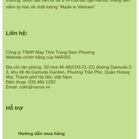
thương, được dệt nên từ sự tỉ mỉ của đội ngũ Narsis, mang đến
niềm tự hào về chất lượng "Made in Vietnam".
Liên hệ:
Công ty TNHH May Thời Trang Nam Phương
Website chính hãng của NARSIS
Địa chỉ văn phòng: Số nhà 46-48(CH3.21-22) đường Gamuda 2-
3, khu đô thị Gamuda Garden, Phường Trần Phú, Quận Hoàng
Mai, Thành phố Hà Nội, Việt Nam
Điện thoại: 033.484.1292
Email: cskh@narsis.vn
Hỗ trợ
Hướng dẫn mua hàng