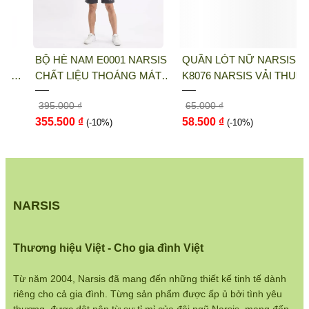
Điện thoại:
033 484 1292
Website:
http://narsis.vn
BỘ HÈ NAM E0001 NARSIS
QUẦN LÓT NỮ NARSIS
Hướng dẫn mua hàng:
CHẤT LIỆU THOÁNG MÁT,
K8076 NARSIS VẢI THUN
https://www.narsis.vn/huong-dan-mua-hang
DỄ CHỊU, THOẢI MÁI CẢ
LẠNH THOÁNG MÁT, LÓT
395.000 ₫
65.000 ₫
NGÀY, DỄ VẬN ĐỘNG
COTTON THOẢI MÁI, GIỮ
Kiểm tra đơn hàng:
355.500 ₫
58.500 ₫
(-10%)
DÁNG TỐT, THO...
(-10%)
https://www.narsis.vn/kiem-tra-don-hang
Chính sách đổi hàng:
https://www.narsis.vn/doi-tra-hoan-tien
Chính sách bán hàng:
NARSIS
https://www.narsis.vn/chinh-sach-ban-hang
Hệ thống cửa hàng:
Thương hiệu Việt - Cho gia đình Việt
https://www.narsis.vn/shops
Từ năm 2004, Narsis đã mang đến những thiết kế tinh tế dành
riêng cho cả gia đình. Từng sản phẩm được ấp ủ bởi tình yêu