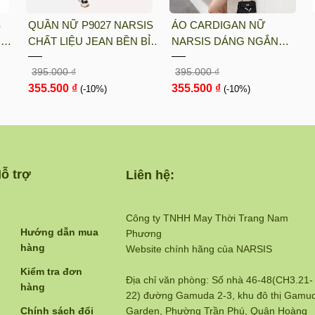
S
QUẦN NỮ P9027 NARSIS
ÁO CARDIGAN NỮ
UN
CHẤT LIỆU JEAN BỀN BỈ,
NARSIS DÁNG NGẮN
ÓT
CÁ TÍNH, TRẺ TRUNG,
CHẤT LIỆU LEN MỀM MỊN
395.000 ₫
395.000 ₫
GIỮ
THỜI TRANG, TRẺ
MÀU NÂU RUSTIC PHONG
355.500 ₫
355.500 ₫
TRUNG, THỜI TRANG
(-10%)
CÁCH HÀN QUỐC L23030
(-10%)
N...
ỗ trợ
Liên hệ:
Công ty TNHH May Thời Trang Nam
Hướng dẫn mua
Phương
hàng
Website chính hãng của NARSIS
Kiểm tra đơn
Địa chỉ văn phòng: Số nhà 46-48(CH3.21-
hàng
22) đường Gamuda 2-3, khu đô thị Gamu
Chính sách đổi
Garden, Phường Trần Phú, Quận Hoàng