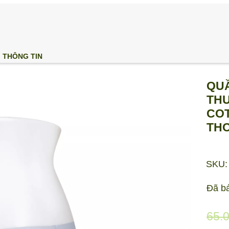
THÔNG TIN
QUẦ
THU
COT
THO
SKU:
Đã b
65.