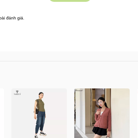
bài đánh giá.
8 Shophouse đường 2.3 Khu đô thị Gamuda Garden
s.vn/huong-dan-mua-hang
/kiem-tra-don-hang
n/doi-tra-hoan-tien
.vn/chinh-sach-ban-hang
/shops