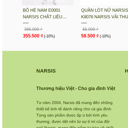
sis
BỘ HÈ NAM E0001
QUẦN LÓT NỮ NARSI
i PE, Co
NARSIS CHẤT LIỆU
K8076 NARSIS VẢI TH
nh Khô
THOÁNG MÁT, DỄ CHỊU,
LẠNH THOÁNG MÁT, L
395.000 ₫
65.000 ₫
THOẢI MÁI CẢ NGÀY, DỄ
COTTON THOẢI MÁI, 
355.500 ₫
58.500 ₫
VẬN ĐỘNG
(-10%)
DÁNG TỐT, THO...
(-10%)
NARSIS
H
Thương hiệu Việt - Cho gia đình Việt
Từ năm 2004, Narsis đã mang đến những
thiết kế tinh tế dành riêng cho cả gia đình.
Từng sản phẩm được ấp ủ bởi tình yêu
thương, được dệt nên từ sự tỉ mỉ của đội
ngũ Narsis, mang đến niềm tự hào về chất