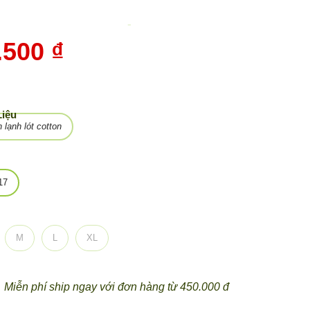
-
10%
.500 ₫
Liệu
 lạnh lót cotton
17
M
L
XL
Miễn phí ship ngay với đơn hàng từ 450.000 đ