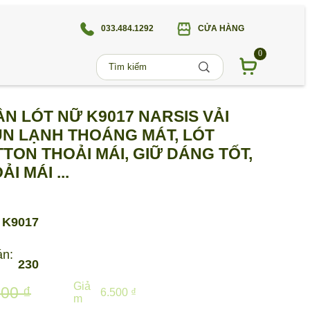
033.484.1292
CỬA HÀNG
0
N LÓT NỮ K9017 NARSIS VẢI
N LẠNH THOÁNG MÁT, LÓT
TON THOẢI MÁI, GIỮ DÁNG TỐT,
ẢI MÁI ...
K9017
án:
230
Giả
000 ₫
6.500 ₫
m