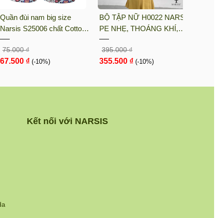
Quần đùi nam big size
BỘ TẬP NỮ H0022 NARSIS
BỘ T
Narsis S25006 chất Cotton
PE NHẸ, THOÁNG KHÍ,
KM90
Spandex màu Hoa văn đỏ,
THẤM MỒ HÔI, CHẤT LIỆU
LIỆU
75.000 ₫
395.000 ₫
105.0
thiết kế thoáng khí, phù hợp
BỀN, CHỐNG NẮNG
CHỊU
67.500 ₫
355.500 ₫
94.5
mùa hè
(-10%)
(-10%)
NGÀY
Kết nối với NARSIS
da