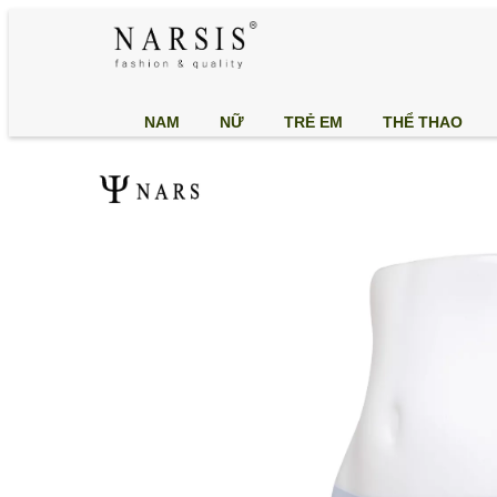
NAM
NỮ
TRẺ EM
THỂ THAO