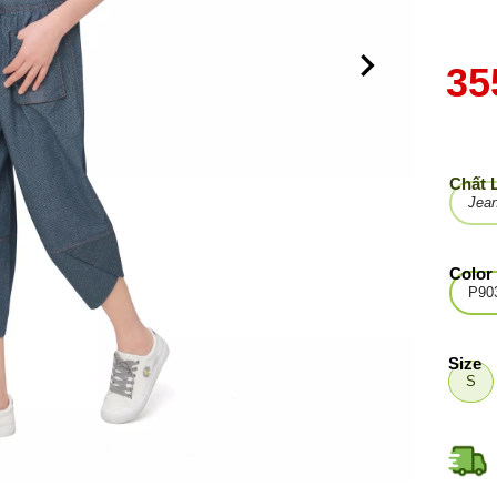
35
Chất 
Jea
Color
P90
Size
S