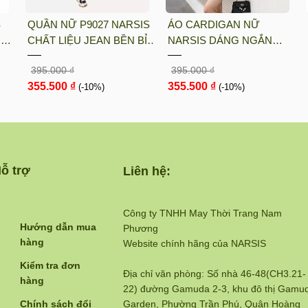
S
QUẦN NỮ P9027 NARSIS
ÁO CARDIGAN NỮ
UN
CHẤT LIỆU JEAN BỀN BỈ,
NARSIS DÁNG NGẮN
ÓT
CÁ TÍNH, TRẺ TRUNG,
CHẤT LIỆU LEN MỀM MỊN
395.000 ₫
395.000 ₫
GIỮ
THỜI TRANG, TRẺ
MÀU NÂU RUSTIC PHONG
355.500 ₫
355.500 ₫
TRUNG, THỜI TRANG
(-10%)
CÁCH HÀN QUỐC L23030
(-10%)
N...
ỗ trợ
Liên hệ:
Công ty TNHH May Thời Trang Nam
Hướng dẫn mua
Phương
hàng
Website chính hãng của NARSIS
Kiểm tra đơn
Địa chỉ văn phòng: Số nhà 46-48(CH3.21-
hàng
22) đường Gamuda 2-3, khu đô thị Gamu
Chính sách đổi
Garden, Phường Trần Phú, Quận Hoàng