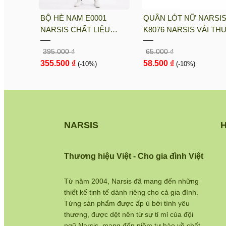
sis
BỘ HÈ NAM E0001
QUẦN LÓT NỮ NARSI
i PE, Co
NARSIS CHẤT LIỆU
K8076 NARSIS VẢI TH
nh Khô
THOÁNG MÁT, DỄ CHỊU,
LẠNH THOÁNG MÁT, L
395.000 ₫
65.000 ₫
THOẢI MÁI CẢ NGÀY, DỄ
COTTON THOẢI MÁI, 
355.500 ₫
58.500 ₫
VẬN ĐỘNG
(-10%)
DÁNG TỐT, THO...
(-10%)
NARSIS
H
Thương hiệu Việt - Cho gia đình Việt
Từ năm 2004, Narsis đã mang đến những
thiết kế tinh tế dành riêng cho cả gia đình.
Từng sản phẩm được ấp ủ bởi tình yêu
thương, được dệt nên từ sự tỉ mỉ của đội
ngũ Narsis, mang đến niềm tự hào về chất