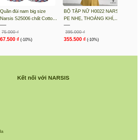
Quần đùi nam big size
BỘ TẬP NỮ H0022 NARSIS
BỘ T
Narsis S25006 chất Cotton
PE NHẸ, THOÁNG KHÍ,
KM90
Spandex màu Hoa văn đỏ,
THẤM MỒ HÔI, CHẤT LIỆU
LIỆU
75.000 ₫
395.000 ₫
105.0
thiết kế thoáng khí, phù hợp
BỀN, CHỐNG NẮNG
CHỊU
67.500 ₫
355.500 ₫
94.5
mùa hè
(-10%)
(-10%)
NGÀY
Kết nối với NARSIS
da