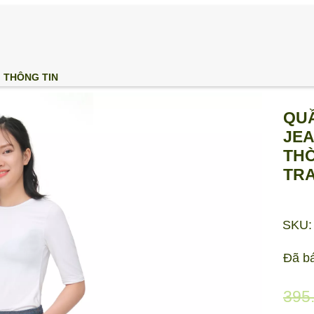
THÔNG TIN
QUẦ
JEA
THỜ
TR
SKU:
Đã b
395