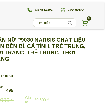
033.484.1292
CỬA HÀNG
0
N NỮ P9030 NARSIS CHẤT LIỆU
N BỀN BỈ, CÁ TÍNH, TRẺ TRUNG,
I TRANG, TRẺ TRUNG, THỜI
ANG
P9030
án:
495
Giả
.000 ₫
39.500 ₫
m