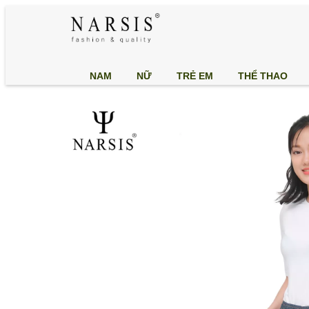
NAM
NỮ
TRẺ EM
THỂ THAO