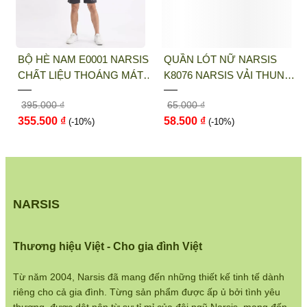
Tone màu trơn thanh lịch, phù hợp nhiều độ tuổi, dễ phối
dép đi trong nhà.
 LIÊN HỆ MUA HÀNG:
BỘ HÈ NAM E0001 NARSIS
QUẦN LÓT NỮ NARSIS
CHẤT LIỆU THOÁNG MÁT,
K8076 NARSIS VẢI THUN
THỜI TRANG NARSIS
DỄ CHỊU, THOẢI MÁI CẢ
LẠNH THOÁNG MÁT, LÓT
395.000 ₫
65.000 ₫
NGÀY, DỄ VẬN ĐỘNG
COTTON THOẢI MÁI, GIỮ
Địa chỉ văn phòng/showroom: Số 46 + 48
355.500 ₫
58.500 ₫
(-10%)
DÁNG TỐT, THO...
(-10%)
Shophouse đường 2.3 Khu đô thị Gamuda
Gardens, Quận Hoàng Mai, Hà Nội
Điện thoại:
033 484 1292
Website:
http://narsis.vn
NARSIS
Hướng dẫn mua hàng:
https://www.narsis.vn/huong-dan-mua-hang
Thương hiệu Việt - Cho gia đình Việt
Kiểm tra đơn hàng:
Từ năm 2004, Narsis đã mang đến những thiết kế tinh tế dành
https://www.narsis.vn/kiem-tra-don-hang
riêng cho cả gia đình. Từng sản phẩm được ấp ủ bởi tình yêu