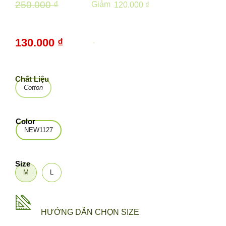
250.000 ₫
Giảm
120.000 ₫
130.000 ₫
-
48%
Chất Liệu
Cotton
Color
NEW1127
Size
M
L
HƯỚNG DẪN CHỌN SIZE