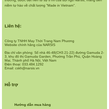
thương, được dệt nên từ sự tỉ mỉ của đội ngũ Narsis, mang đến
Chính sách đổi hàng:
niềm tự hào về chất lượng "Made in Vietnam".
https://www.narsis.vn/doi-tra-hoan-tien
Chính sách bán hàng:
https://www.narsis.vn/chinh-sach-ban-hang
Liên hệ:
Hệ thống cửa hàng:
https://www.narsis.vn/shops
Công ty TNHH May Thời Trang Nam Phương
Website chính hãng của NARSIS
Địa chỉ văn phòng: Số nhà 46-48(CH3.21-22) đường Gamuda 2-
3, khu đô thị Gamuda Garden, Phường Trần Phú, Quận Hoàng
Mai, Thành phố Hà Nội, Việt Nam
Điện thoại: 033.484.1292
Email: cskh@narsis.vn
Hỗ trợ
Hướng dẫn mua hàng